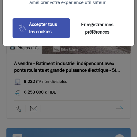
améliorer votre expérience utilisateur.
Accepter tous
Enregistrer mes
les cookies
préférences
Photos (10)
A vendre - Bâtiment industriel indépendant avec
ponts roulants et grande puissance électrique - St
Priest
9 232 m²
non divisibles
6 253 000
€ HDE