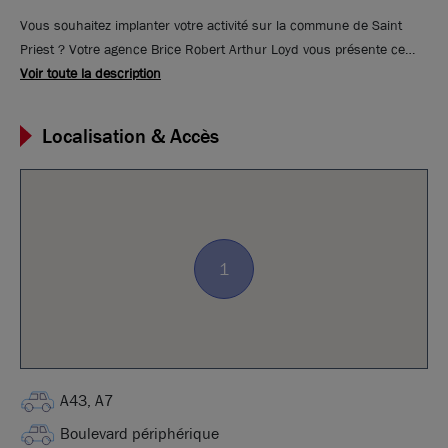
Vous souhaitez implanter votre activité sur la commune de Saint
Priest ? Votre agence Brice Robert Arthur Loyd vous présente ce
terrain disponible pour la réalisation de clés en main. Construction
Voir toute la description
possible à partir de 1500 m². Ce terrain est situé à proximité de
l'autoroute A43, l'A7, du boulevard périphérique et bénéficie
Localisation & Accès
également d'une très bonne desserte TCL.
1
A43, A7
Boulevard périphérique