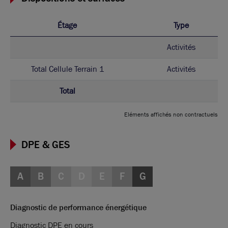
Étage
Type
Activités
Total Cellule Terrain 1
Activités
Total
Eléments affichés non contractuels
DPE & GES
A
B
C
D
E
F
G
Diagnostic de performance énergétique
Diagnostic DPE en cours