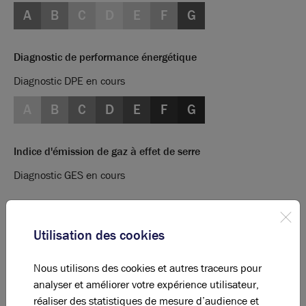
A
B
C
D
E
F
G
Diagnostic de performance énergétique
Diagnostic DPE en cours
A
B
C
D
E
F
G
Indice d'émission de gaz à effet de serre
Diagnostic GES en cours
Utilisation des cookies
La perle rare pour votre
projet immobilier
Ces offres peuvent vous intéresser !
Nous utilisons des cookies et autres traceurs pour
analyser et améliorer votre expérience utilisateur,
réaliser des statistiques de mesure d’audience et