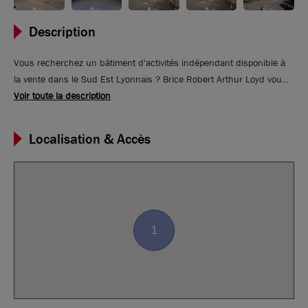
Description
Vous recherchez un bâtiment d'activités indépendant disponible à
la vente dans le Sud Est Lyonnais ? Brice Robert Arthur Loyd vous
propose un bâtiment d'activités à la vente bénéficiant d'un
Voir toute la description
emplacement stratégique en plein coeur de Vénissieux. Le site est
composé de 2 halls à destination industrielle et stockage ainsi
Localisation & Accès
qu'un espace extérieur important pour réaliser du stockage et
rajouter d'autres places de parkings. Idéalement situé à proximité
immédiate du boulevard périphérique Laurent Bonnevay et de la
Rocade Est
1