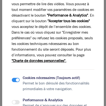
vous permettre de lire des vidéos. Vous pouvez à
tout moment modifier vos paramètres de cookies en
désactivant le bouton
"Performance & Analytics"
. En
cliquant sur le bouton
"Accepter tous les cookies"
vous acceptez le dépôt de l’ensemble des cookies.
Dans le cas où vous cliquez sur "Enregistrer mes
préférences" ou refusez les cookies proposés, seuls
les cookies techniques nécessaires au bon
fonctionnement du site seront déposés. Pour plus
d’informations, vous pouvez consulter la page
Photos (7)
"Charte de données personnelles".
A vendre ou à louer - Cellule d'activité neuve au sein
d'un parc d'activités avec panneaux photovoltaïques
- Vénissieux
Cookies nécessaires (Toujours actif)
303 m²
non divisibles
Permet le bon déroulé des fonctionnalités
primordiales à votre navigation.
-
Performance & Analytics
Permet de s’appuyer sur des données et