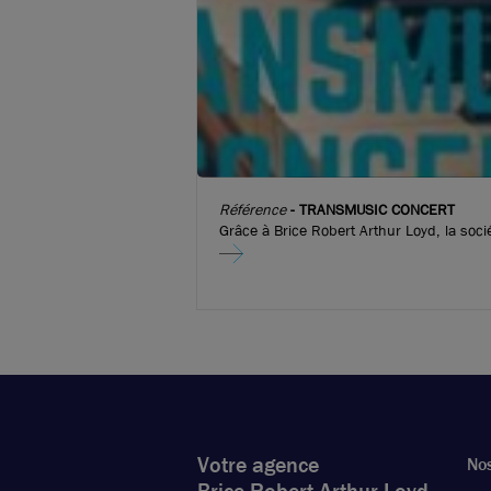
Référence
-
TRANSMUSIC CONCERT
Grâce à Brice Robert Arthur Loyd, la soci
Transmusic-Concert a pu implanter son
nouveau local commercial dans le centre
Craponne !
Votre agence
Nos