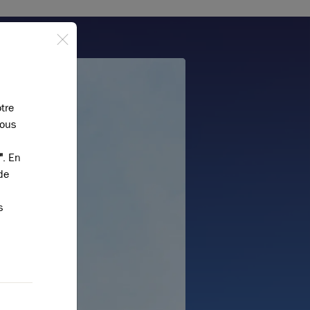
otre
vous
"
. En
de
s