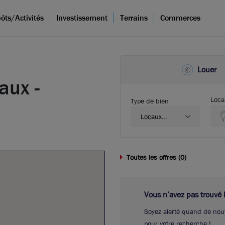
ôts/Activités
Investissement
Terrains
Commerces
Louer
aux -
Local
Type de bien
Locaux
commerciaux
0
Toutes les offres (
)
Vous n’avez pas trouvé l’
Soyez alerté quand de nou
pour votre recherche !