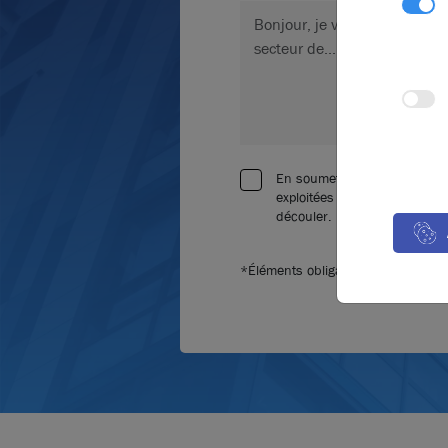
En soumettant ce formulaire,
exploitées dans le cadre de
découler.
*Éléments obligatoires