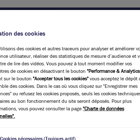
sation des cookies
tre projet immobilier !
ilisons des cookies et autres traceurs pour analyser et améliorer v
nce utilisateur, réaliser des statistiques de mesure d’audience et 
tre projet en vous livrant notre expertise et la
tre de lire des vidéos. Vous pouvez à tout moment modifier vos
n climat de confiance.
tres de cookies en désactivant le bouton
"Performance & Analytics
nt sur le bouton
"Accepter tous les cookies"
vous acceptez le dépôt 
Prénom*
mble des cookies. Dans le cas où vous cliquez sur "Enregistrer mes
ences" ou refusez les cookies proposés, seuls les cookies technique
aires au bon fonctionnement du site seront déposés. Pour plus
rmations, vous pouvez consulter la page
N° de téléphone*
"Charte de données
nelles".
Cookies nécessaires (Toujours actif)