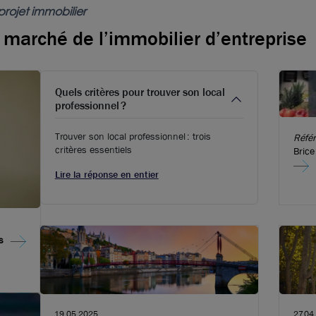
projet immobilier
e marché de l’immobilier d’entreprise
Quels critères pour trouver son local
professionnel ?
Trouver son local professionnel : trois
Réfé
critères essentiels
Brice
CRF P
Lire la réponse en entier
la mi
City d
26 fé
comme
un mo
s
parta
à bie
clients du q
le fr
les n
proxi
19.05.2025
27.04