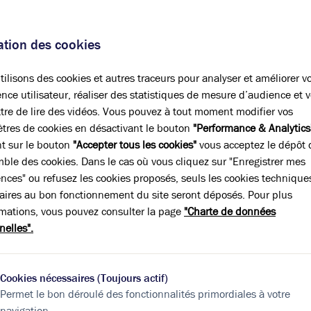
sation des cookies
positions
ilisons des cookies et autres traceurs pour analyser et améliorer v
nce utilisateur, réaliser des statistiques de mesure d’audience et 
tre de lire des vidéos. Vous pouvez à tout moment modifier vos
tres de cookies en désactivant le bouton
"Performance & Analytics
nt sur le bouton
"Accepter tous les cookies"
vous acceptez le dépôt 
A
B
C
D
E
F
G
mble des cookies. Dans le cas où vous cliquez sur "Enregistrer mes
ences" ou refusez les cookies proposés, seuls les cookies technique
aires au bon fonctionnement du site seront déposés. Pour plus
Indice d'émission de gaz à effet de serre
rmations, vous pouvez consulter la page
"Charte de données
Diagnostic GES en cours
nelles".
Cookies nécessaires (Toujours actif)
Permet le bon déroulé des fonctionnalités primordiales à votre
navigation.