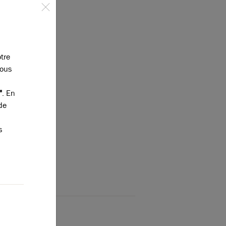
otre
vous
"
. En
de
s