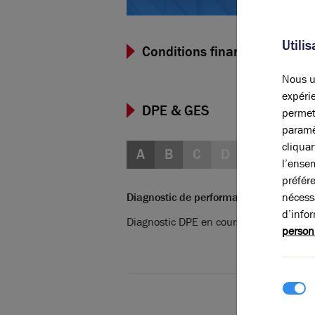
Utili
Conditions financières et dis
Nous ut
expérie
DPE & GES
permet
paramè
cliqua
A
B
C
D
E
F
G
l’ense
préfér
nécess
Diagnostic de performance énergétique
d’info
Diagnostic DPE en cours
person