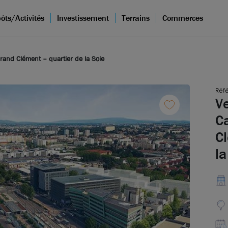
ôts/Activités
Investissement
Terrains
Commerces
and Clément – quartier de la Soie
Réfé
V
C
Cl
la