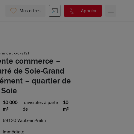
Mes offres
Appeler
rence : xxcvs121
ente commerce –
arré de Soie-Grand
ément – quartier de
 Soie
10 000
divisibles à partir
10
m²
de
m²
69120 Vaulx-en-Velin
Immédiate