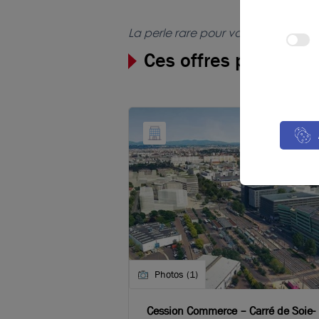
La perle rare pour votre
projet immo
Ces offres peuvent v
Photos (1)
Cession Commerce – Carré de Soie-