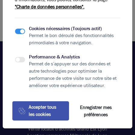
"Charte de données personnelles".
Cookies nécessaires (Toujours actif)
Permet le bon déroulé des fonctionnalités
primordiales à votre navigation.
Performance & Analytics
Permet de s’appuyer sur des données et
Votre agence
autre technologies pour optimiser la
Brice Robert Arthur Loyd
performance de votre visite sur notre site et
améliorer votre expérience utilisateur.
Appeler
contact@bricerobert.com
15 rue Bossuet, 69006 Lyon France
Accepter tous
Enregistrer mes
Nos offres
les cookies
préférences
Location bureaux Grand Est Lyon
Vente locaux d'activités Grand Est Lyon