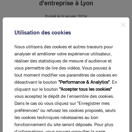
d'entreprise à Lyon
Publié le 9 janvier 2024
Utilisation des cookies
2021 le rebond !
Nous utilisons des cookies et autres traceurs pour
Cette année s’est engagée dans un nouveau tournant,
analyser et améliorer votre expérience utilisateur,
relayant la crise sanitaire de 2020 au second plan. La
réaliser des statistiques de mesure d’audience et
volonté des différents acteurs économiques d’avancer
vous permettre de lire des vidéos. Vous pouvez à
a porter ses fruits, et notamment sur le marché de
tout moment modifier vos paramètres de cookies en
l’immobilier d’entreprise lyonnais.
désactivant le bouton
"Performance & Analytics"
. En
cliquant sur le bouton
"Accepter tous les cookies"
vous acceptez le dépôt de l’ensemble des cookies.
Dans le cas où vous cliquez sur "Enregistrer mes
préférences" ou refusez les cookies proposés, seuls
Etude de marché 2021 Immobilier
les cookies techniques nécessaires au bon
d'entreprise à Lyon
fonctionnement du site seront déposés. Pour plus
Télécharger
d’informations, vous pouvez consulter la page