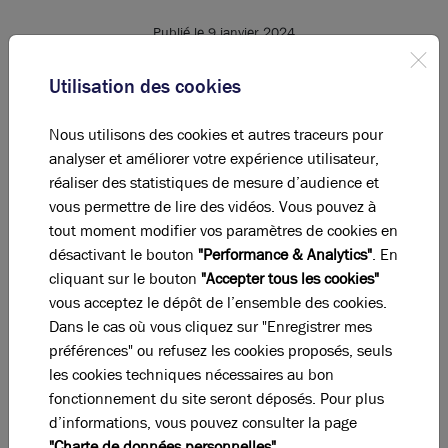
Publié le 9 janvier 2024
Utilisation des cookies
Retrouvez ici en téléchargement notre magazine
Nous utilisons des cookies et autres traceurs pour
annuel L'Oeil.
analyser et améliorer votre expérience utilisateur,
En plus d’articles sur Lyon, l’immobilier et la vie de
réaliser des statistiques de mesure d’audience et
l’entreprise, une centaine d’offres Bureaux, Locaux
vous permettre de lire des vidéos. Vous pouvez à
d’Activités et Commerces y sont présentées.
tout moment modifier vos paramètres de cookies en
désactivant le bouton
"Performance & Analytics"
. En
cliquant sur le bouton
"Accepter tous les cookies"
vous acceptez le dépôt de l’ensemble des cookies.
Dans le cas où vous cliquez sur "Enregistrer mes
Téléchargez le magazine de
préférences" ou refusez les cookies proposés, seuls
l'immobilier
les cookies techniques nécessaires au bon
Télécharger
fonctionnement du site seront déposés. Pour plus
d’informations, vous pouvez consulter la page
"Charte de données personnelles".