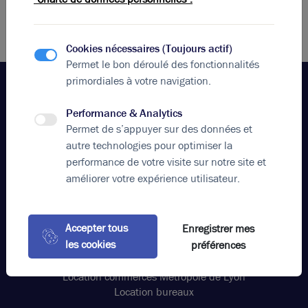
Cookies nécessaires (Toujours actif)
Permet le bon déroulé des fonctionnalités
primordiales à votre navigation.
Performance & Analytics
Votre agence
Permet de s’appuyer sur des données et
Brice Robert Arthur Loyd
autre technologies pour optimiser la
performance de votre visite sur notre site et
Appeler
améliorer votre expérience utilisateur.
contact@bricerobert.com
15 rue Bossuet, 69006 Lyon France
Accepter tous
Nos offres
Enregistrer mes
les cookies
préférences
Location bureaux Grand Est Lyon
Vente locaux d'activités Grand Est Lyon
Location commerces Métropole de Lyon
Location bureaux