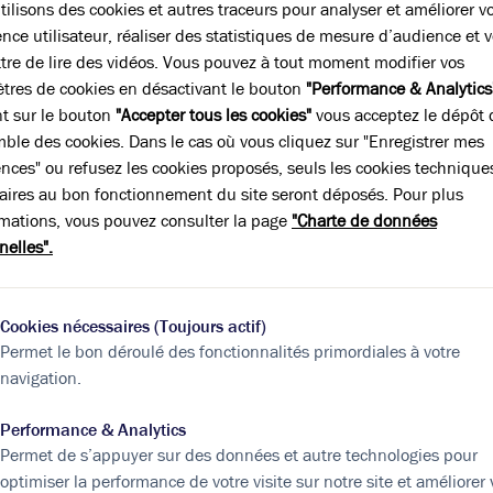
Accueil
Axeal Consultants
ilisons des cookies et autres traceurs pour analyser et améliorer v
nce utilisateur, réaliser des statistiques de mesure d’audience et 
Axeal Consultants
tre de lire des vidéos. Vous pouvez à tout moment modifier vos
tres de cookies en désactivant le bouton
"Performance & Analytics
nt sur le bouton
"Accepter tous les cookies"
vous acceptez le dépôt 
Publié le 11 janvier 2024
mble des cookies. Dans le cas où vous cliquez sur "Enregistrer mes
ences" ou refusez les cookies proposés, seuls les cookies technique
aires au bon fonctionnement du site seront déposés. Pour plus
 Arthur Loyd remercie
AXEAL CONSULTANT
de nous avoir confié la 
rmations, vous pouvez consulter la page
"Charte de données
leurs bureaux
en plein cœur de la Capitale des Gaules.
nelles".
uinzaine d’années, Axeal Consultant intervient auprès des acteur
rrestres
(automobiles, ferroviaire, land systèmes), de
l’énergie
(mac
ransport et distribution d’énergies),
aéronautique
– défense (aéron
Cookies nécessaires (Toujours actif)
ial) et de
l’industrie
(équipements de productions).
Permet le bon déroulé des fonctionnalités primordiales à votre
porte, depuis la phase de R&D jusqu’à l’industrialisation, de l’exc
navigation.
urs clients, par la
maîtrise parfaite des métiers complémentaires
.
Performance & Analytics
s bientôt dans le 6ème arrondissement de Lyon !
Permet de s’appuyer sur des données et autre technologies pour
optimiser la performance de votre visite sur notre site et améliorer 