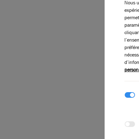
Nous ut
expérie
permet
paramè
cliqua
l’ense
préfér
nécess
Brice Robert
d’info
d’implanter
person
Depuis une q
transports te
tournantes, t
défense, spat
La société ap
projets de le
Retrouvez-le