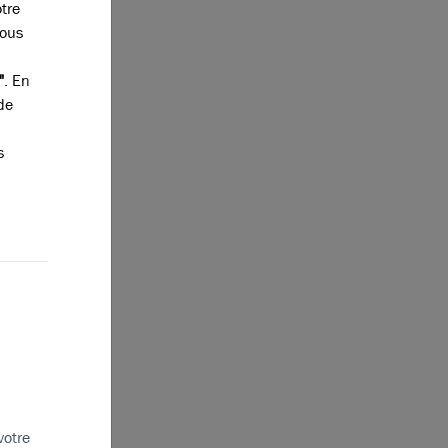
otre
vous
"
. En
de
s
mission
s majeurs des
hines
autique,
ellence aux
votre