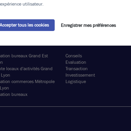
expérience utilisateur.
Accepter tous les cookies
Enregistrer mes préférences
 offres
Nos métiers
ation bureaux Grand Est
Conseils
on
Evaluation
te locaux d'activités Grand
Transaction
 Lyon
Investissement
cation commerces Métropole
Logistique
 Lyon
ation bureaux