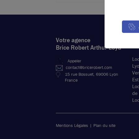
Votre agence
Nos
Brice Robert Arthur Loyd
Loc
Appeler
Ly
contact@bricerobert.com
Ven
15 rue Bossuet, 69006 Lyon
Est
France
Lo
de
Loc
Mentions Légales
Plan du site