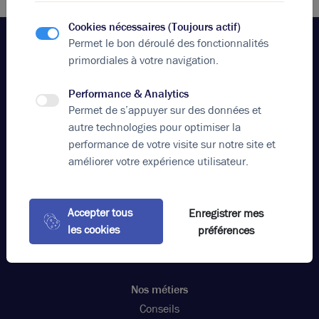
Cookies nécessaires (Toujours actif)
Permet le bon déroulé des fonctionnalités
primordiales à votre navigation.
Votre agence
Brice Robert Arthur Loyd
Performance & Analytics
Permet de s’appuyer sur des données et
Appeler
autre technologies pour optimiser la
contact@bricerobert.com
performance de votre visite sur notre site et
15 rue Bossuet, 69006 Lyon France
améliorer votre expérience utilisateur.
Nos offres
Location bureaux Grand Est Lyon
Accepter tous
Enregistrer mes
Vente locaux d'activités Grand Est Lyon
les cookies
préférences
Location commerces Métropole de Lyon
Location bureaux
Nos métiers
Conseils