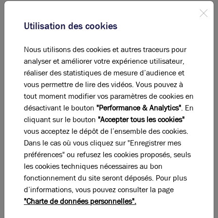
Publié le 10 janvier 2024
Utilisation des cookies
Nous utilisons des cookies et autres traceurs pour
Brice Robert Arthur Loyd remercie Berner France de
analyser et améliorer votre expérience utilisateur,
nous avoir fait confiance pour l’implantation de leurs
réaliser des statistiques de mesure d’audience et
nouveaux locaux d’activité de 815 m², à Vaulx en Velin
vous permettre de lire des vidéos. Vous pouvez à
!
tout moment modifier vos paramètres de cookies en
Leader dans la distribution multicanale de produits de
désactivant le bouton
"Performance & Analytics"
. En
fixation, d'outillage et de consommables pour les
cliquant sur le bouton
"Accepter tous les cookies"
professionnels de la construction, de la mobilité et de
vous acceptez le dépôt de l’ensemble des cookies.
la maintenance industrielle, les 1 000 commerciaux
Dans le cas où vous cliquez sur "Enregistrer mes
Berner sillonnent l’ensemble du territoire national afin
préférences" ou refusez les cookies proposés, seuls
d’apporter à leurs clients les solutions produits les
les cookies techniques nécessaires au bon
mieux adaptées et prodiguer des conseils d’utilisation
fonctionnement du site seront déposés. Pour plus
avisés.
d’informations, vous pouvez consulter la page
"Charte de données personnelles".