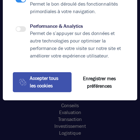
Votre agence
Permet le bon déroulé des fonctionnalités
Brice Robert Arthur Loyd
primordiales à votre navigation.
Appeler
Performance & Analytics
contact@bricerobert.com
Permet de s’appuyer sur des données et
15 rue Bossuet, 69006 Lyon France
autre technologies pour optimiser la
performance de votre visite sur notre site et
Nos offres
améliorer votre expérience utilisateur.
Location bureaux Grand Est Lyon
Vente locaux d'activités Grand Est Lyon
Location commerces Métropole de Lyon
Accepter tous
Enregistrer mes
Location bureaux
les cookies
préférences
Nos métiers
Conseils
Evaluation
Transaction
Investissement
Logistique