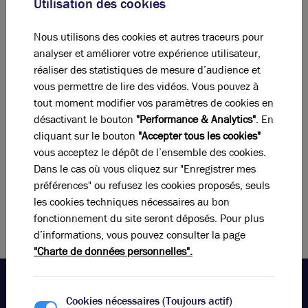
Utilisation des cookies
Publié le 10 janvier 2024
Nous utilisons des cookies et autres traceurs pour
analyser et améliorer votre expérience utilisateur,
réaliser des statistiques de mesure d’audience et
Brice Robert Arthur Loyd remercie la société RGIS de
vous permettre de lire des vidéos. Vous pouvez à
nous avoir fait confiance pour les aider à implanter
tout moment modifier vos paramètres de cookies en
leurs nouveaux bureaux au cœur de Lyon !
désactivant le bouton
"Performance & Analytics"
. En
Les équipes du groupe international, expertes et
cliquant sur le bouton
"Accepter tous les cookies"
équipées, interviennent chaque soir sur un magasin
vous acceptez le dépôt de l’ensemble des cookies.
différent pour réaliser un inventaire de qualité en un
Dans le cas où vous cliquez sur "Enregistrer mes
temps record.
préférences" ou refusez les cookies proposés, seuls
Retrouvez la société RGIS dans le 3e arr. de Lyon !
les cookies techniques nécessaires au bon
fonctionnement du site seront déposés. Pour plus
d’informations, vous pouvez consulter la page
"Charte de données personnelles".
Cookies nécessaires (Toujours actif)