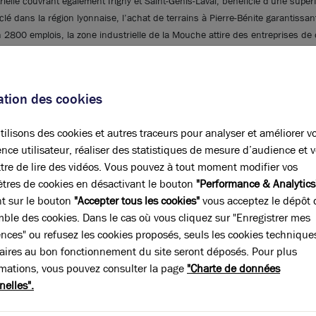
strielle couvrant également Irigny et Saint-Genis-Laval, bénéficie d'une sup
clé dans la région lyonnaise, l’achat de terrains à Pierre-Bénite garantissan
 2800 emplois, la zone industrielle de la Mouche attire des entreprises de 
éal pour la location de terrains industriels. La fusion de Pierre-Bénite avec
t. Louer un terrain à Pierre-Bénite offre donc un accès privilégié à un mar
oix judicieux pour les entreprises cherchant à s'établir dans un environn
sation des cookies
ilisons des cookies et autres traceurs pour analyser et améliorer v
maine de l’immobilier d’entreprise, Brice Robert Arthur Loyd vous permet 
nce utilisateur, réaliser des statistiques de mesure d’audience et 
plantation.
tre de lire des vidéos. Vous pouvez à tout moment modifier vos
tres de cookies en désactivant le bouton
"Performance & Analytics
nt sur le bouton
"Accepter tous les cookies"
vous acceptez le dépôt 
mble des cookies. Dans le cas où vous cliquez sur "Enregistrer mes
ences" ou refusez les cookies proposés, seuls les cookies technique
aires au bon fonctionnement du site seront déposés. Pour plus
rmations, vous pouvez consulter la page
"Charte de données
nelles".