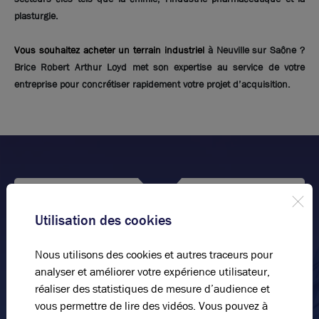
plasturgie.
Vous souhaitez acheter un terrain industriel
à Neuville sur Saône ?
Brice Robert Arthur Loyd met son expertise au service de votre
entreprise pour concrétiser rapidement votre projet d’acquisition.
Utilisation des cookies
Parlez-nous de votre projet
immobilier !
Nous utilisons des cookies et autres traceurs pour
analyser et améliorer votre expérience utilisateur,
Nous vous accompagnons dans votre projet en vous
réaliser des statistiques de mesure d’audience et
livrant notre expertise et la qualité de notre service
vous permettre de lire des vidéos. Vous pouvez à
dans un climat de confiance.