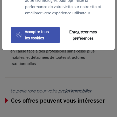
autre technologies pour optimiser la
bureau partagé ou
desk sharing
consiste comme son
performance de votre visite sur notre site et
nom l’indique à affecter un seul poste de travail à
améliorer votre expérience utilisateur.
plusieurs salariés. Déjà répandu au sein des activités
habituées au
nomadisme
–
freelancers
, conseillers
indépendants, commerciaux – ce mode de travail
Accepter tous
Enregistrer mes
contribue également à
changer la culture du travail
. À
les cookies
préférences
travers ce changement de paradigme, c’est peut-être
(à terme) l’essence même du salariat qui sera remise
en cause face à des professions sans cesse plus
mobiles, et détachées de toutes structures
traditionnelles…
La perle rare pour votre
projet immobilier
Ces offres peuvent vous intéresser