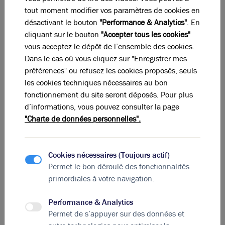
télétravail même après le confinement. Le
Flex
tout moment modifier vos paramètres de cookies en
Office
repose sur l’absence de poste attitré dans
désactivant le bouton
"Performance & Analytics"
. En
l’entreprise : le collaborateur ou salarié s’installe ainsi
cliquant sur le bouton
"Accepter tous les cookies"
chaque jour à l’endroit où il trouve de la place, ou bien
vous acceptez le dépôt de l’ensemble des cookies.
décidera du poste qu’il occupera en fonction de la
Dans le cas où vous cliquez sur "Enregistrer mes
tâche à accomplir à un instant T. L’espace de travail
préférences" ou refusez les cookies proposés, seuls
est ainsi
pensé
en fonction de
critères précis
,
les cookies techniques nécessaires au bon
de
performance
notamment,
fonctionnement du site seront déposés. Pour plus
et
d’économie
de
surface
. Également appelé
Smart
d’informations, vous pouvez consulter la page
office
, le Flex Office contribue à accélérer la
"Charte de données personnelles".
transformation numérique au sein des entreprises en
imposant des équipements informatiques optimaux,
des connexions Internet infaillibles, des outils de
Cookies nécessaires (Toujours actif)
visioconférence etc. Évoluant au milieu d’un
Permet le bon déroulé des fonctionnalités
environnement professionnel ultra-connecté, les
primordiales à votre navigation.
salariés eux-mêmes doivent naturellement être dotés
Performance & Analytics
d’équipements efficaces qu’il s’agisse de
Permet de s’appuyer sur des données et
Smartphones, tablettes ou d’ordinateurs portables. Le