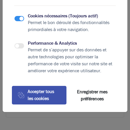
Cookies nécessaires (Toujours actif)
Permet le bon déroulé des fonctionnalités
primordiales à votre navigation.
Performance & Analytics
Permet de s’appuyer sur des données et
Photos (7 )
autre technologies pour optimiser la
performance de votre visite sur notre site et
A vendre ou à louer - Bâtiment d'activité ou de
améliorer votre expérience utilisateur.
stockage équipé de nombreux quais sur le sud-ouest
de Lyon
2 000 m²
non divisibles
Accepter tous
Enregistrer mes
80
€ m²/an HT HC
ou
2 200 000
€ HDE
les cookies
préférences