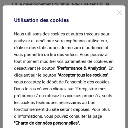
sur le développement durable, avec une sensibilité
pour les constructions à basse consommation
énergétique, Icade est promoteur de plusieurs
Utilisation des cookies
ensembles « verts » à Lyon. La tour Sky 56, prévue
pour 2018 à la Part-Dieu, RTE, immeuble tertiaire de
Nous utilisons des cookies et autres traceurs pour
la ZAC des Girondins à Gerland, ou encore Ambre,
analyser et améliorer votre expérience utilisateur,
bâtiment labellisé BBC, font partie de ses projets.
réaliser des statistiques de mesure d’audience et
vous permettre de lire des vidéos. Vous pouvez à
tout moment modifier vos paramètres de cookies en
désactivant le bouton
"Performance & Analytics"
. En
cliquant sur le bouton
"Accepter tous les cookies"
vous acceptez le dépôt de l’ensemble des cookies.
La perle rare pour votre
projet immobilier
Dans le cas où vous cliquez sur "Enregistrer mes
Ces offres peuvent vous intéresser
préférences" ou refusez les cookies proposés, seuls
les cookies techniques nécessaires au bon
fonctionnement du site seront déposés. Pour plus
d’informations, vous pouvez consulter la page
"Charte de données personnelles".