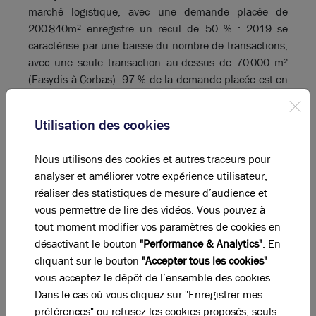
marché logistique, avec une demande placée de
200 840m² enregistre un recul de 50 % : 2019 se
caractérise par une baisse du nombre de transactions,
avec une seule transaction au-dessus de 70 000 m²
(Easydis à Corbas). 97 % de la demande placée est en
location.
Quelles perspectives pour 2020 ?
Utilisation des cookies
Si les retombées de la crise sanitaire et du
confinement se font encore attendre, le premier
Nous utilisons des cookies et autres traceurs pour
trimestre 2020 réjouit lui aussi les investisseurs et
analyser et améliorer votre expérience utilisateur,
acteurs de l’immobilier d’entreprise. Le volume total
réaliser des statistiques de mesure d’audience et
d’investissement atteint un record historique de 522
vous permettre de lire des vidéos. Vous pouvez à
millions d’euros, deux fois le volume investi au
tout moment modifier vos paramètres de cookies en
premier trimestre 2019 et trois fois la moyenne sur 10
désactivant le bouton
"Performance & Analytics"
. En
ans. Les transactions supérieures à 15 millions
cliquant sur le bouton
"Accepter tous les cookies"
d’euros ont représenté 82 % du total investi. C’est
vous acceptez le dépôt de l’ensemble des cookies.
encore l’immobilier de bureaux qui porte le marché,
Dans le cas où vous cliquez sur "Enregistrer mes
avec 68 % des montants investis soit 357 millions
préférences" ou refusez les cookies proposés, seuls