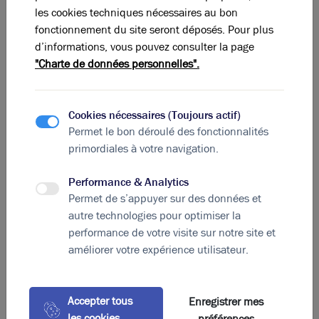
d’euros – contre 81 millions d’euros au premier
les cookies techniques nécessaires au bon
trimestre 2019. Si les dernières années ont vu les
fonctionnement du site seront déposés. Pour plus
investisseurs étrangers prendre de l’importance sur le
d’informations, vous pouvez consulter la page
marché – leurs investissements ont en effet triplé en
"Charte de données personnelles".
un an – les acteurs français dominent pour l’heure ce
dernier avec 61% des volumes investis au premier
trimestre 2020. La cessation totale d’activité imposée
Cookies nécessaires (Toujours actif)
par le confinement fait pourtant déjà sentir ses
Permet le bon déroulé des fonctionnalités
premiers effets, parmi lesquels une volonté affichée
primordiales à votre navigation.
par de nombreuses sociétés de réduire leurs surfaces
en vue de réaliser des économies. Dans le contexte de
Performance & Analytics
crise actuelle, et à la faveur du télétravail, ces
Permet de s’appuyer sur des données et
entreprises ont pris conscience de la sous-utilisation
autre technologies pour optimiser la
des espaces professionnels et tendent désormais à se
performance de votre visite sur notre site et
diriger vers des structures plus petites. Une tendance
améliorer votre expérience utilisateur.
qui, si elle se poursuit, impactera nécessairement le
marché de l’immobilier d’entreprise.
Accepter tous
Enregistrer mes
les cookies
préférences