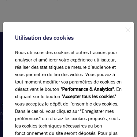
Utilisation des cookies
Nous utilisons des cookies et autres traceurs pour
Votre
analyser et améliorer votre expérience utilisateur,
agence
réaliser des statistiques de mesure d’audience et
Brice
vous permettre de lire des vidéos. Vous pouvez à
Robert
tout moment modifier vos paramètres de cookies en
Arthur
désactivant le bouton
"Performance & Analytics"
. En
Loyd
cliquant sur le bouton
"Accepter tous les cookies"
vous acceptez le dépôt de l’ensemble des cookies.
Appeler
Dans le cas où vous cliquez sur "Enregistrer mes
ntact@bricerobert.com
préférences" ou refusez les cookies proposés, seuls
15 rue
les cookies techniques nécessaires au bon
Bossuet,
69006
fonctionnement du site seront déposés. Pour plus