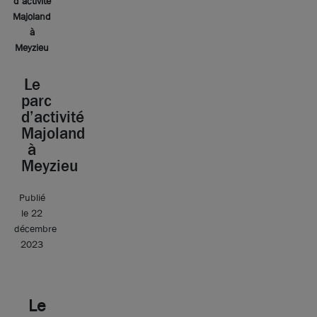
d’activité
Majoland
à
Meyzieu
Le
parc
d’activité
Majoland
à
Meyzieu
Publié
le 22
décembre
2023
Le