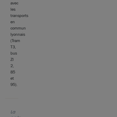
avec
les
transports
en
commun
lyonnais
(Tram
T3,
bus
ZI
2,
85
et
95).
La