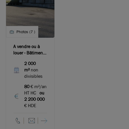
Photos (7 )
A vendre ou à
louer - Bâtiment
d'activité ou de
2 000
stockage équipé
m²
non
de nombreux
divisibles
quais sur le sud-
ouest de Lyon
80
€ m²/an
HT HC
ou
2 200 000
€ HDE