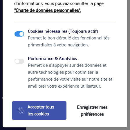
Lyon
d’informations, vous pouvez consulter la page
France
"Charte de données personnelles".
Nos
offres
Cookies nécessaires (Toujours actif)
Location
Permet le bon déroulé des fonctionnalités
bureaux
primordiales à votre navigation.
Grand
Est Lyon
Performance & Analytics
Vente
Permet de s’appuyer sur des données et
locaux
d'activités
autre technologies pour optimiser la
Grand Est
performance de votre visite sur notre site et
Lyon
améliorer votre expérience utilisateur.
Location
commerces
Métropole
Accepter tous
Enregistrer mes
de Lyon
les cookies
préférences
Location
bureaux