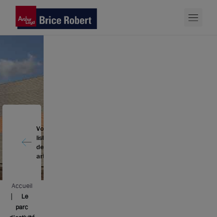
Voir la
liste
des
articles
Accueil
Le
parc