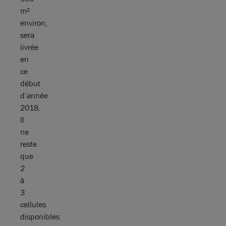
m²
environ,
sera
livrée
en
ce
début
d’année
2018.
Il
ne
reste
que
2
à
3
cellules
disponibles