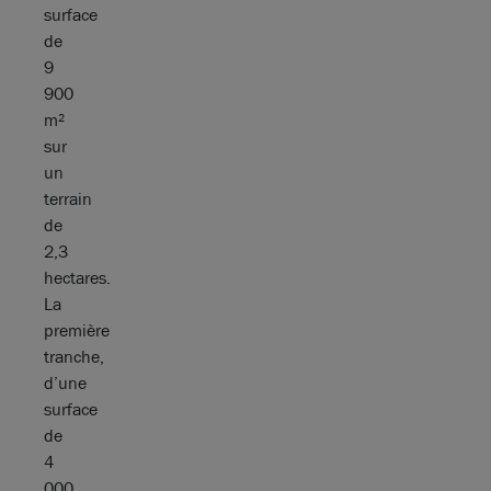
surface
de
9
900
m²
sur
un
terrain
de
2,3
hectares.
La
première
tranche,
d’une
surface
de
4
000