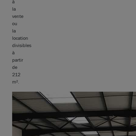
à
la
vente
ou
la
location
divisibles
à
partir
de
212
m².