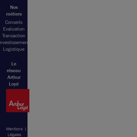
Nos
métiers
Conseils
Evaluation
Transaction
Investissement
Logistique
Le
réseau
Arthur
Loyd
Mentions
Plan
Légales
du