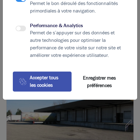
savoir-faire des entreprises présentes leur fournira,
Permet le bon déroulé des fonctionnalités
ainsi qu’au hub, une opportunité de résonance
primordiales à votre navigation.
internationale.
Performance & Analytics
Permet de s’appuyer sur des données et
autre technologies pour optimiser la
performance de votre visite sur notre site et
La perle rare pour votre
projet immobilier
améliorer votre expérience utilisateur.
Ces offres peuvent vous intéresser
Accepter tous
Enregistrer mes
les cookies
préférences