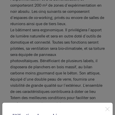
comporteront 200 m² de zones d’expérimentation en
noir absolu. Les cinq suivants se composeront
d’espaces de co-working, privés ou encore de salles de
réunions ainsi que de tiers lieux.
Le bâtiment sera ergonomique. Il privilégiera l’apport
de lumière naturelle et sera en outre doté d’outils de
domotique et connecté. Toutes ses fonctions seront
pilotées, sa ventilation sera bio-climatisée, et sa toiture
sera équipée de panneaux
photovoltaïques. Bénéficiant de plusieurs labels, il
disposera de planchers en bois massif, au bilan
carbone moins gourmand que le béton. Son attique,
équipé d’une double peau de verre, fournira une
visibilité de grande qualité sur l’extérieur. L’ensemble
de ces caractéristiques contribuera à doter ce lieu
Totem des meilleures conditions pour faciliter son
confort et sa vocation stratégique.