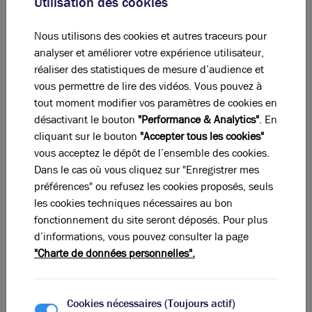
Utilisation des cookies
Un lieu stratégique
Le cluster Lumière a pour idée-maîtresse qu’un « point
Nous utilisons des cookies et autres traceurs pour
de rassemblement de tous les acteurs de la filière
analyser et améliorer votre expérience utilisateur,
lumière » est nécessaire. Projet unique en Europe,
réaliser des statistiques de mesure d’audience et
Lumen compte de ce fait faciliter les synergies des
vous permettre de lire des vidéos. Vous pouvez à
compétences scientifiques, techniques, culturelles et
tout moment modifier vos paramètres de cookies en
sociétales. En parallèle, la conciliation de trois
désactivant le bouton
"Performance & Analytics"
. En
principes – l’humain, les usages et le business –
cliquant sur le bouton
"Accepter tous les cookies"
l’imposerait rapidement comme l’un des
vous acceptez le dépôt de l’ensemble des cookies.
interlocuteurs de référence sur une échelle allant du
Dans le cas où vous cliquez sur "Enregistrer mes
régional au mondial.
préférences" ou refusez les cookies proposés, seuls
Le site se veut en effet fédérateur et adapté à tous les
les cookies techniques nécessaires au bon
acteurs, publics comme privés. Chaque occupant peut
fonctionnement du site seront déposés. Pour plus
y initier une dynamique de groupe avec d’autres. Le
d’informations, vous pouvez consulter la page
but du hub est d’étendre l’innovation dans la lumière
"Charte de données personnelles".
au-delà des applications actuelles – habitat, travail,
santé principalement –, notamment en intégrant les
usages numériques de demain. Au niveau business, le
Cookies nécessaires (Toujours actif)