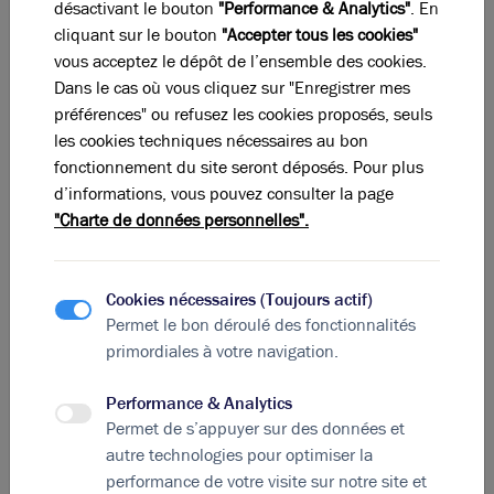
Lyon Sud, encore en cours de construction, propose à
désactivant le bouton
"Performance & Analytics"
. En
la vente et à la location 4 bâtiments neufs de son îlot
cliquant sur le bouton
"Accepter tous les cookies"
B2. Dans la veine des nouvelles zones d’activité, le
vous acceptez le dépôt de l’ensemble des cookies.
parc mise sur un environnement soigné, un design
Dans le cas où vous cliquez sur "Enregistrer mes
extérieur élégant et une accessibilité maximale.
préférences" ou refusez les cookies proposés, seuls
Proche de la gare Part-Dieu et de l’aéroport Saint-
les cookies techniques nécessaires au bon
Exupéry, Lyon Sud bénéficie d’une localisation idéale,
fonctionnement du site seront déposés. Pour plus
en plein cœur de la commune de Saint-Fons.
d’informations, vous pouvez consulter la page
"Charte de données personnelles".
Cookies nécessaires (Toujours actif)
La perle rare pour votre
projet immobilier
Permet le bon déroulé des fonctionnalités
Ces offres peuvent vous intéresser
primordiales à votre navigation.
Performance & Analytics
Permet de s’appuyer sur des données et
autre technologies pour optimiser la
performance de votre visite sur notre site et