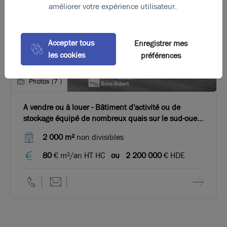
améliorer votre expérience utilisateur.
Accepter tous
Enregistrer mes
les cookies
préférences
Photos (7 )
A vendre ou à louer - Bâtiment d'activité ou de
stockage équipé de nombreux quais sur le sud-ouest
de Lyon
2 000 m²
non divisibles
80
€ m²/an HT HC
ou
2 200 000
€ HDE