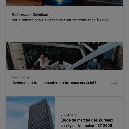
Référence
-
Devoteam
Nous remercions Devoteam d’avoir fait confiance à Brice
Robert Arthur Loyd pour l’implantation de leurs nouveaux
bureaux dans l’immeuble emblématique de Convergence.
Fort de 20 ans d’expérience, Devoteam améliore les
performances des entreprises en accompagnant l’adoption
des usages digitaux et en construisant des infrastructures à
la pointe de la technologie. Devoteam a ouvert ses portes sur
les quais de Perrache.
08.02.2023
L’avènement de l’immeuble de bureaux serviciel !
28.04.2025
Étude de marché des Bureaux
en région lyonnaise - 1T 2025