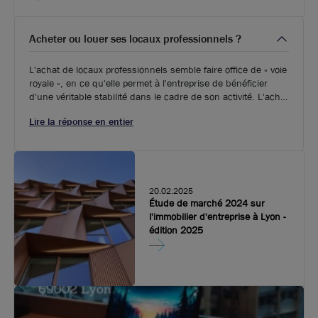
Acheter ou louer ses locaux professionnels ?
L'achat de locaux professionnels semble faire office de « voie
royale », en ce qu'elle permet à l'entreprise de bénéficier
d'une véritable stabilité dans le cadre de son activité. L'achat
lui permet en effet de se constituer un patrimoine durable, et
Lire la réponse en entier
d'éliminer les frais de location qui peuvent de surcroît varier.
20.02.2025
Étude de marché 2024 sur
l'immobilier d'entreprise à Lyon -
édition 2025