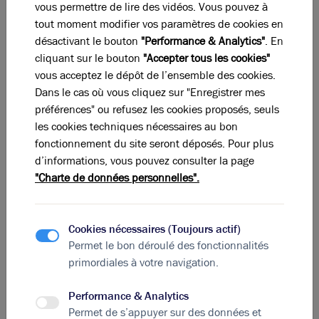
rendre leurs processus industriels plus respectueux de
vous permettre de lire des vidéos. Vous pouvez à
l'environnement. Cela inclut des initiatives comme la
tout moment modifier vos paramètres de cookies en
réduction de l'utilisation de solvants chimiques,
désactivant le bouton
"Performance & Analytics"
. En
l’adoption de matières premières renouvelables ou la
cliquant sur le bouton
"Accepter tous les cookies"
modification des procédés de fabrication pour
vous acceptez le dépôt de l’ensemble des cookies.
minimiser les déchets et la consommation d’énergie.
Dans le cas où vous cliquez sur "Enregistrer mes
L’utilisation d’énergies renouvelables
préférences" ou refusez les cookies proposés, seuls
L'un des objectifs de la transition verte est l'utilisation
les cookies techniques nécessaires au bon
d'énergies renouvelables
fonctionnement du site seront déposés. Pour plus
. Des projets de grande
envergure sont en cours pour intégrer des énergies
d’informations, vous pouvez consulter la page
solaires, éoliennes et de biomasse dans les chaînes de
"Charte de données personnelles".
production, avec l’objectif de décarboner au maximum
les procédés industriels.
L’économie circulaire et le recyclage des
Cookies nécessaires (Toujours actif)
matériaux
Permet le bon déroulé des fonctionnalités
primordiales à votre navigation.
Enfin, la mise en place d’un
modèle d’économie
circulaire
est une voie prometteuse pour la Vallée de la
Performance & Analytics
Chimie. Les entreprises commencent à adopter des
Permet de s’appuyer sur des données et