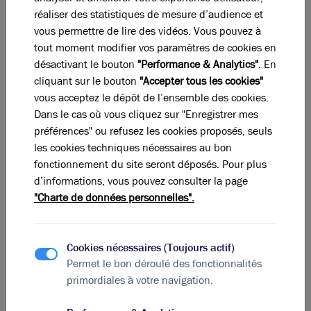
13 000 m2 a reçu la certification Effinergie. Pour aider
réaliser des statistiques de mesure d’audience et
les jeunes entreprises numériques à se développer, la
vous permettre de lire des vidéos. Vous pouvez à
pépinière Rives numériques s’est installée au Spi
tout moment modifier vos paramètres de cookies en
West. Premier bâtiment zéro carbone à Lyon, il
désactivant le bouton
"Performance & Analytics"
. En
rassemble des bureaux sur 5 700 m2. Des commerces
cliquant sur le bouton
"Accepter tous les cookies"
sont ouverts au rez-de-chaussée.
vous acceptez le dépôt de l’ensemble des cookies.
Rue Marietton, l’immeuble Amasis propose 5 000 m2
Dans le cas où vous cliquez sur "Enregistrer mes
de bureaux. Dans l’avenue perpendiculaire Sidoine
préférences" ou refusez les cookies proposés, seuls
Apollinaire, il en est de même pour le bâtiment
les cookies techniques nécessaires au bon
Apollinisme, avec en plus 2 000 m2 d’activité. En
fonctionnement du site seront déposés. Pour plus
remontant la Saône vers le Nord Est, les Jardins de
d’informations, vous pouvez consulter la page
Saône ajouteront 175 logements supplémentaires au
"Charte de données personnelles".
quartier pour 2018. Les transports et voies d’accès ont
été améliorés pour rejoindre plus facilement les
160 000 m2 de bureaux.
Cookies nécessaires (Toujours actif)
Permet le bon déroulé des fonctionnalités
primordiales à votre navigation.
La perle rare pour votre
projet immobilier