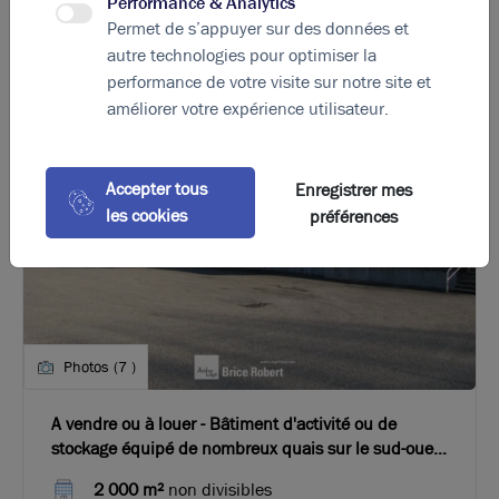
Performance & Analytics
Permet de s’appuyer sur des données et
Ces offres peuvent vous intéresser
autre technologies pour optimiser la
performance de votre visite sur notre site et
améliorer votre expérience utilisateur.
Accepter tous
Enregistrer mes
les cookies
préférences
Photos (7 )
A vendre ou à louer - Bâtiment d'activité ou de
stockage équipé de nombreux quais sur le sud-ouest
de Lyon
2 000 m²
non divisibles