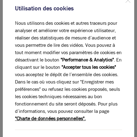
Utilisation des cookies
R + 4
Bureaux
Nous utilisons des cookies et autres traceurs pour
-
Parking
analyser et améliorer votre expérience utilisateur,
-
Parking
réaliser des statistiques de mesure d’audience et
vous permettre de lire des vidéos. Vous pouvez à
Total
tout moment modifier vos paramètres de cookies en
désactivant le bouton
"Performance & Analytics"
. En
Eléments affichés non contractuels
cliquant sur le bouton
"Accepter tous les cookies"
vous acceptez le dépôt de l’ensemble des cookies.
Dans le cas où vous cliquez sur "Enregistrer mes
DPE & GES
préférences" ou refusez les cookies proposés, seuls
les cookies techniques nécessaires au bon
A
B
C
D
E
F
G
fonctionnement du site seront déposés. Pour plus
d’informations, vous pouvez consulter la page
"Charte de données personnelles".
Diagnostic de performance énergétique
Diagnostic DPE en cours