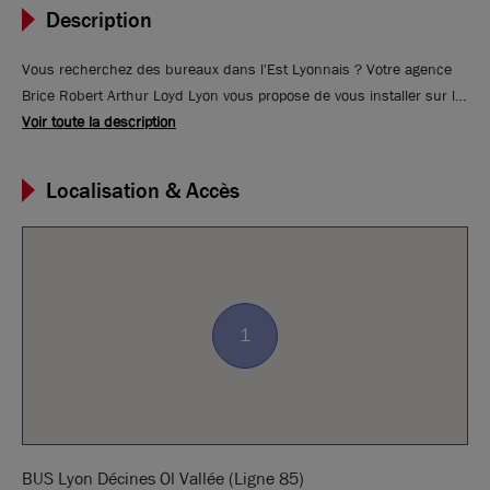
Description
Vous recherchez des bureaux dans l'Est Lyonnais ? Votre agence
Brice Robert Arthur Loyd Lyon vous propose de vous installer sur la
commune de Décines, à deux pas du Groupama Stadium.
Voir toute la description
L'immeuble le STADIUM s'inscrit dans un environnement dynamique
avec pôle de Loisirs, salle de spectacle, restaurants, commerces,
Localisation & Accès
hôtels, pôle médical à proximité. Une terrasse est accessible à tous
les occupants. Le STADIUM propose une division à partir de 220 m²
et des prestations aux dernières normes. Venez découvrir cet
immeuble élégant, fonctionnel et flexible.
1
BUS Lyon Décines Ol Vallée (Ligne 85)