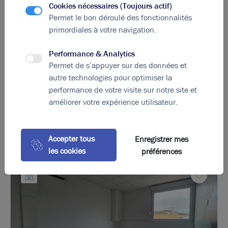
Cookies nécessaires (Toujours actif)
A
B
C
D
E
F
G
Permet le bon déroulé des fonctionnalités
primordiales à votre navigation.
Indice d'émission de gaz à effet de serre
Performance & Analytics
Diagnostic GES en cours
Permet de s’appuyer sur des données et
autre technologies pour optimiser la
performance de votre visite sur notre site et
améliorer votre expérience utilisateur.
La perle rare pour votre
projet immobilier
Ces offres peuvent vous intéresser !
Accepter tous
Enregistrer mes
les cookies
préférences