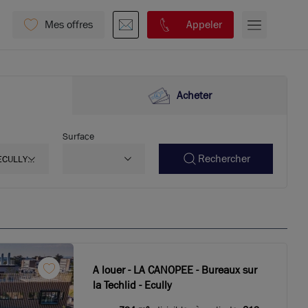
Mes offres
Appeler
Acheter
Surface
Rechercher
ECULLY
69130
A louer - LA CANOPEE - Bureaux sur
la Techlid - Ecully