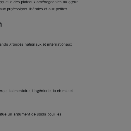
cueille des plateaux aménageables au cœur
Ecully
ux professions libérales et aux petites
899 m²
divisibles à partir de
215
m²
n
125
€ m²/an HT HC
Prendre
Appeler
ands groupes nationaux et internationaux
contact
oyer alerté par mail des
Activer l'alerte
respondantes à votre
e, l'alimentaire, l'ingénierie, la chimie et
offre qu’il vous faut ?
itue un argument de poids pour les
velles annonces sont disponibles