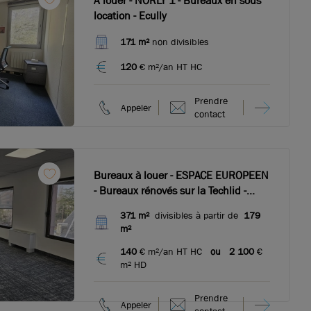
A louer - NORLY 1 - Bureaux en sous
location - Ecully
171 m²
non divisibles
120
€ m²/an HT HC
Prendre
Appeler
contact
Bureaux à louer - ESPACE EUROPEEN
- Bureaux rénovés sur la Techlid -
Ecully
371 m²
divisibles à partir de
179
m²
140
€ m²/an HT HC
ou
2 100
€
m² HD
Prendre
Appeler