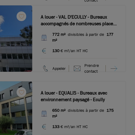
contact
A louer - VAL D'ECULLY - Bureaux
accompagnés de nombreuses places
de parking - Ecully
772 m²
divisibles à partir de
177
m²
130
€ m²/an HT HC
Prendre
Appeler
contact
A louer - EQUALIS - Bureaux avec
environnement paysagé - Ecully
650 m²
divisibles à partir de
175
m²
133
€ m²/an HT HC