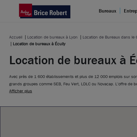
Bureaux
Entrep
Accueil
Location de bureaux à Lyon
Location de Bureaux dans le
Location de bureaux à Écully
Location de bureaux à É
Avec près de 1 600 établissements et plus de 12 000 emplois sur son t
grands groupes comme SEB, Feu Vert, LDLC ou Novacap. L'offre de
b
Afficher plus
concentre principalement sur la Techlid, premier pôle tertiaire du nor
sur les parcs d'affaires Écully Parc, Val d'Écully ou Espace Européen
accompagne pour identifier les surfaces adaptées à vos besoins.