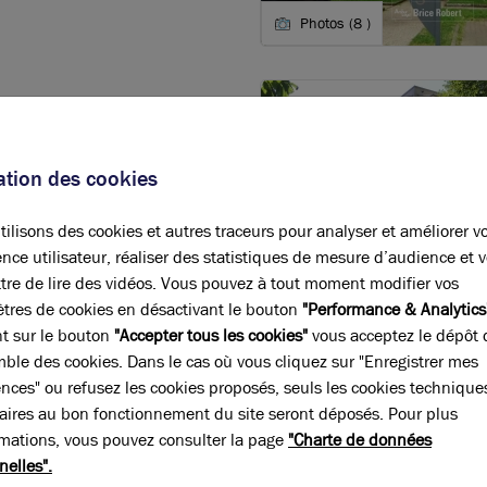
Photos (8 )
sation des cookies
ilisons des cookies et autres traceurs pour analyser et améliorer v
nce utilisateur, réaliser des statistiques de mesure d’audience et 
lly pour louer ses bureaux ?
tre de lire des vidéos. Vous pouvez à tout moment modifier vos
Photos (11 )
tres de cookies en désactivant le bouton
"Performance & Analytics
nt sur le bouton
"Accepter tous les cookies"
vous acceptez le dépôt 
cherchées de la métropole lyonnaise pour la location de bureaux. Cette vill
mble des cookies. Dans le cas où vous cliquez sur "Enregistrer mes
lusieurs aantages qui en font une bonne adresse pour les entreprises.
ences" ou refusez les cookies proposés, seuls les cookies technique
 le premier argument. Implantée à seulement quelques minutes du 9e arro
aires au bon fonctionnement du site seront déposés. Pour plus
out en préservant un environnement de travail plus apaisé.
rmations, vous pouvez consulter la page
"Charte de données
ment au sein de la Techlid, le pôle économique ouest du Grand Lyon. Cette 
nelles".
s start-ups. La commune est par ailleurs limitrophe de Dardilly, Champagn