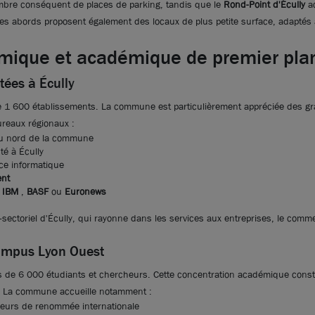
bre conséquent de places de parking, tandis que le
Rond-Point d'Écully
ac
ses abords proposent également des locaux de plus petite surface, adaptés a
ique et académique de premier pla
tées à Écully
Photos (8 )
e 1 600 établissements. La commune est particulièrement appréciée des gr
bureaux régionaux :
au nord de la commune
té à Écully
Ne ratez aucune offre !
S
ce informatique
nouvelles annonces cor
ent
recherche.
,
IBM
,
BASF
ou
Euronews
i-sectoriel d'Écully, qui rayonne dans les services aux entreprises, le commerc
Campus Lyon Ouest
Vous n’avez pas trouvé l’
 de 6 000 étudiants et chercheurs. Cette concentration académique const
Soyez alerté quand de nou
és. La commune accueille notamment :
pour votre recherche !
nieurs de renommée internationale