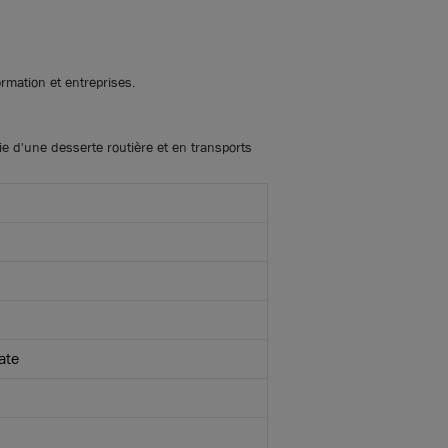
te
Découvrir les offres hors catalogue
ximité directe qui pourraient
rmation et entreprises.
E 69160
ie d'une desserte routière et en transports
T-D'OR 69410
ate