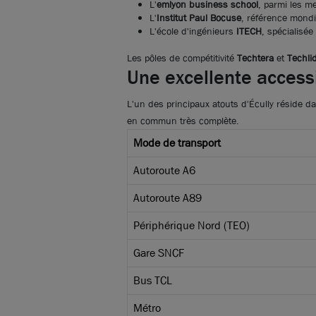
L'
emlyon business school
, parmi les 
L'
Institut Paul Bocuse
, référence mondia
L'école d'ingénieurs
ITECH
, spécialisée 
Les pôles de compétitivité
Techtera
et
Techli
Une excellente accessib
L'un des principaux atouts d'Écully réside d
en commun très complète.
Mode de transport
Autoroute A6
Autoroute A89
Périphérique Nord (TEO)
Gare SNCF
Bus TCL
Métro