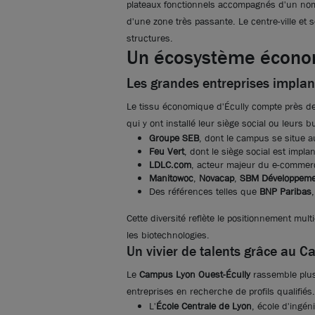
plateaux fonctionnels accompagnés d'un nom
d'une zone très passante. Le centre-ville et 
structures.
Un écosystème économ
Les grandes entreprises implan
Le tissu économique d'Écully compte près d
qui y ont installé leur siège social ou leurs 
Groupe SEB
, dont le campus se situe 
Feu Vert
, dont le siège social est implan
LDLC.com
, acteur majeur du e-commer
Manitowoc
,
Novacap
,
SBM Développem
Des références telles que
BNP Paribas
Cette diversité reflète le positionnement mult
les biotechnologies.
Un vivier de talents grâce au 
Le
Campus Lyon Ouest-Écully
rassemble plus
entreprises en recherche de profils qualifi
L'
École Centrale de Lyon
, école d'ingé