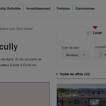
ôts/Activités
Investissement
Terrains
Commerces
 Grand Lyon Nord Ouest
Louer
cully
Localité
Type de bien
Bureaux
erritoire, Écully accueille de
ureaux à louer
à Écully se
d-ouest de la métropole, ainsi que
10
Toutes les offres (
)
. Brice Robert Arthur Loyd vous