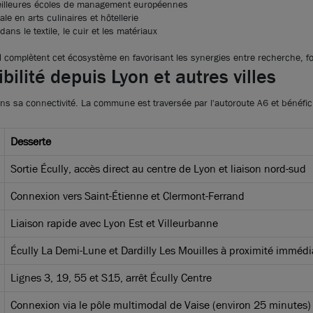
meilleures écoles de management européennes
Créer une aler
le en arts culinaires et hôtellerie
dans le textile, le cuir et les matériaux
Voici les secteurs à pro
d
complètent cet écosystème en favorisant les synergies entre recherche, fo
vous intéresser :
ilité depuis Lyon et autres villes
LISSIEU 69380
TASSIN-LA-DEMI-LUN
ans sa connectivité. La commune est traversée par l'autoroute A6 et bénéfic
CHAMPAGNE-AU-MON
DARDILLY 69570
Desserte
LIMONEST 69760
Sortie Écully, accès direct au centre de Lyon et liaison nord-sud
Connexion vers Saint-Étienne et Clermont-Ferrand
Liaison rapide avec Lyon Est et Villeurbanne
Écully La Demi-Lune et Dardilly Les Mouilles à proximité immédi
Lignes 3, 19, 55 et S15, arrêt Écully Centre
Connexion via le pôle multimodal de Vaise (environ 25 minutes)