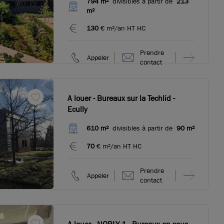
794 m²
divisibles à partir de
213
m²
130
€ m²/an HT HC
Prendre
Appeler
contact
A louer - Bureaux sur la Techlid -
Ecully
610 m²
divisibles à partir de
90 m²
70
€ m²/an HT HC
Prendre
Appeler
contact