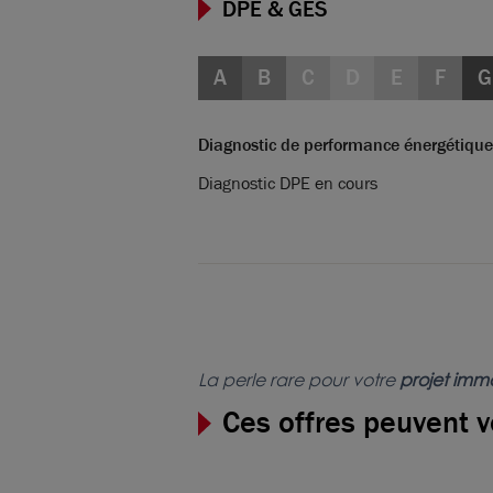
DPE & GES
A
B
C
D
E
F
G
Diagnostic de performance énergétique
Diagnostic DPE en cours
La perle rare pour votre
projet immo
Ces offres peuvent v