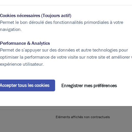
Cookies nécessaires (Toujours actif)
Permet le bon déroulé des fonctionnalités primordiales à votre
navigation.
Performance & Analytics
pe
Surface
(m²)
Prix
HT
Permet de s’appuyer sur des données et autre technologies pour
optimiser la performance de votre visite sur notre site et améliorer 
aux
510
2 265,00 € / m²
expérience utilisateur.
aux
440
2 265,00 € / m²
ing
58 Parking(s) dans la
6 000,00 € / u
Accepter tous les cookies
Enregistrer mes préférences
cour
950
Eléments affichés non contractuels