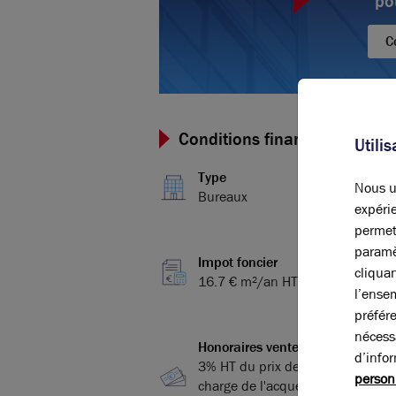
po
C
Conditions financières et dis
Utili
Type
Nous ut
Bureaux
expérie
permet
paramè
Impot foncier
cliqua
16.7 € m²/an HT
l’ense
préfér
nécess
Honoraires vente
d’info
3% HT du prix de vente HDE, à la
person
charge de l'acquéreur, payables à