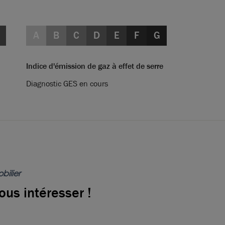
A
B
C
D
E
F
G
Indice d'émission de gaz à effet de serre
Diagnostic GES en cours
bilier
ous intéresser !