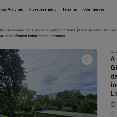
ôts/Activités
Investissement
Terrains
Commerces
tion de Bureaux dans le Grand Lyon Nord Ouest
Location de bureaux à 
ux dans bâtiment indépendant - Limonest
Réfé
A 
G
d
i
L