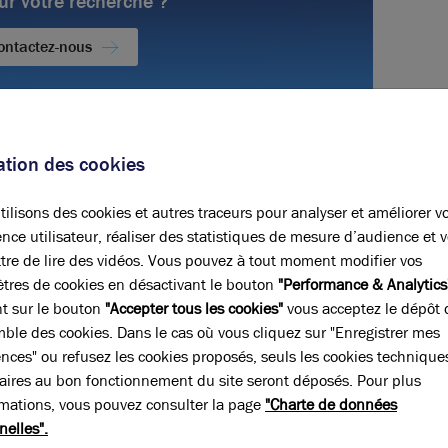
ur votre recherche ?
ontactez-nous
positions
sation des cookies
Régime fiscal
ilisons des cookies et autres traceurs pour analyser et améliorer v
Droits d'enregistrement
nce utilisateur, réaliser des statistiques de mesure d’audience et 
tre de lire des vidéos. Vous pouvez à tout moment modifier vos
Honoraires location
tres de cookies en désactivant le bouton
"Performance & Analytics
20% HT du loyer annuel HT à la
nt sur le bouton
"Accepter tous les cookies"
vous acceptez le dépôt 
charge du preneur, payables à la
mble des cookies. Dans le cas où vous cliquez sur "Enregistrer mes
signature du bail
ences" ou refusez les cookies proposés, seuls les cookies technique
aires au bon fonctionnement du site seront déposés. Pour plus
rmations, vous pouvez consulter la page
"Charte de données
nelles".
 la