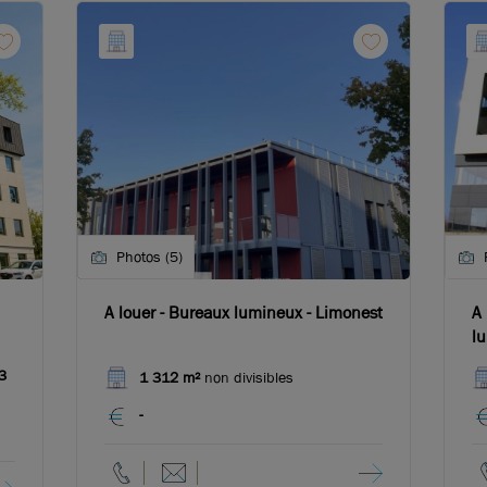
Photos (5)
A louer - Bureaux lumineux - Limonest
A 
l
3
1 312 m²
non divisibles
-