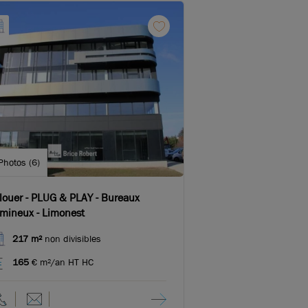
Photos (6)
louer - PLUG & PLAY - Bureaux
umineux - Limonest
217 m²
non divisibles
165
€ m²/an HT HC