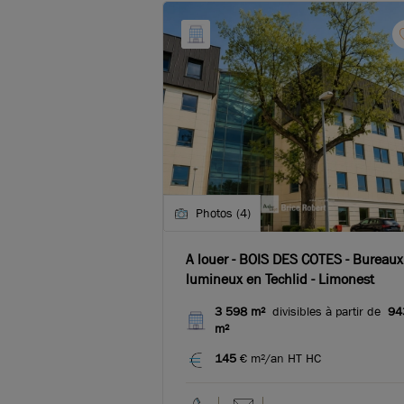
Photos (4)
A louer - BOIS DES COTES - Bureaux
lumineux en Techlid - Limonest
3 598 m²
divisibles à partir de
94
m²
145
€ m²/an HT HC