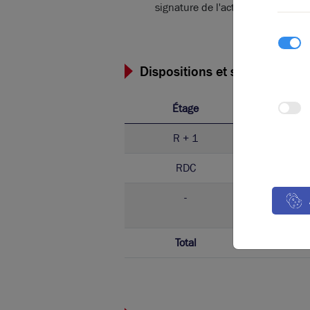
signature de l'acte
Dispositions et surfaces
Étage
Ty
R + 1
Bure
RDC
Bure
-
Park
Total