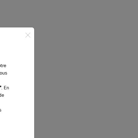
otre
vous
"
. En
de
s