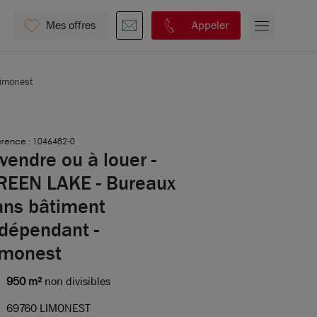
Mes offres
Appeler
Limonest
rence : 1046482-0
vendre ou à louer -
REEN LAKE - Bureaux
ans bâtiment
ndépendant -
imonest
950 m²
non divisibles
69760 LIMONEST