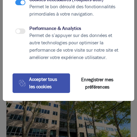
Photos (7)
Permet le bon déroulé des fonctionnalités
primordiales à votre navigation.
A louer - Bureaux lumineux - Lyon 3ème
Performance & Analytics
Permet de s’appuyer sur des données et
78 m²
non divisibles
autre technologies pour optimiser la
performance de votre visite sur notre site et
369
€ m²/an HT HC
améliorer votre expérience utilisateur.
Accepter tous
Enregistrer mes
les cookies
préférences