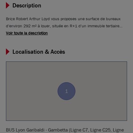
Description
Brice Robert Arthur Loyd vous proposes une surface de bureaux
d'environ 292 m² à louer, située en R+1 d'un immeuble tertiaire
implanté dans un secteur central à forte attractivité économique.
Voir toute la description
L'implantation garantit une excellente desserte en transports en
commun, facilitant les déplacements des collaborateurs, ainsi qu'un
Localisation & Accès
accès rapide aux principaux pôles économiques et services urbains.
1
BUS Lyon Garibaldi - Gambetta (Ligne C7, Ligne C25, Ligne