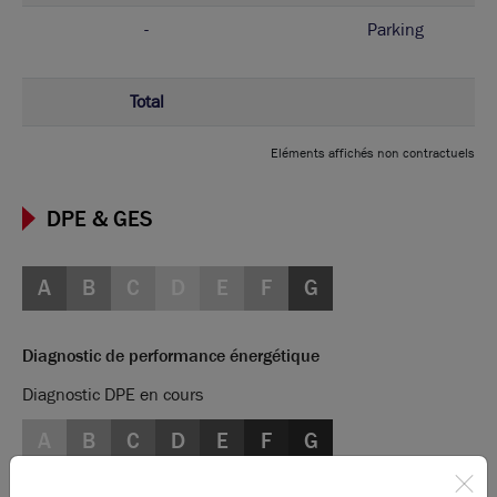
-
Parking
Total
Eléments affichés non contractuels
DPE & GES
A
B
C
D
E
F
G
Diagnostic de performance énergétique
Diagnostic DPE en cours
A
B
C
D
E
F
G