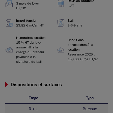
Révision annuelle
3 mois de loyer
ILAT
HT/HC
Impot foncier
Bail
23.82 € m²/an HT
3-6-9 ans
Honoraires location
Conditions
15 % HT du loyer
particulières à la
annuel HT à la
location
charge du preneur,
Assurance 2025 :
payables à la
158,00 euros HT/an
signature du bail
Dispositions et surfaces
Étage
Type
R + 1
Bureaux