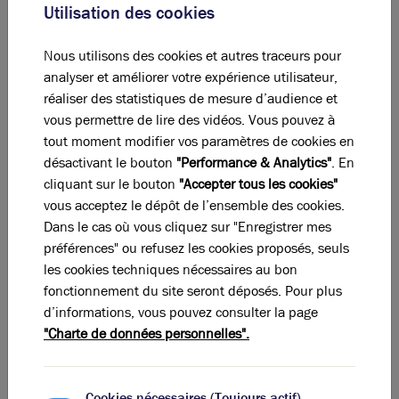
Indice d'émission de gaz à effet de serre
Utilisation des cookies
Diagnostic GES en cours
Nous utilisons des cookies et autres traceurs pour
analyser et améliorer votre expérience utilisateur,
réaliser des statistiques de mesure d’audience et
La perle rare pour votre
projet immobilier
vous permettre de lire des vidéos. Vous pouvez à
tout moment modifier vos paramètres de cookies en
Ces offres peuvent vous intéresser !
désactivant le bouton
"Performance & Analytics"
. En
cliquant sur le bouton
"Accepter tous les cookies"
vous acceptez le dépôt de l’ensemble des cookies.
Dans le cas où vous cliquez sur "Enregistrer mes
préférences" ou refusez les cookies proposés, seuls
les cookies techniques nécessaires au bon
fonctionnement du site seront déposés. Pour plus
d’informations, vous pouvez consulter la page
"Charte de données personnelles".
Cookies nécessaires (Toujours actif)