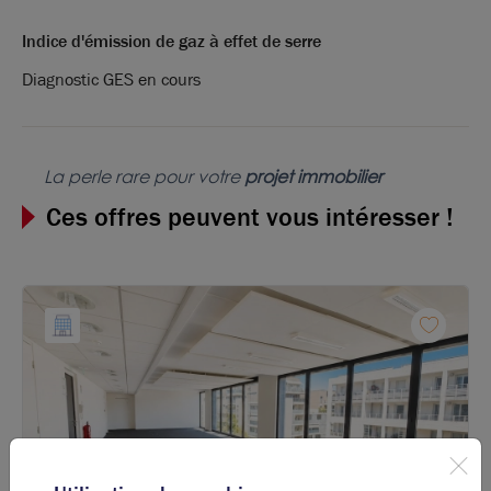
Indice d'émission de gaz à effet de serre
Diagnostic GES en cours
La perle rare pour votre
projet immobilier
Ces offres peuvent vous intéresser !