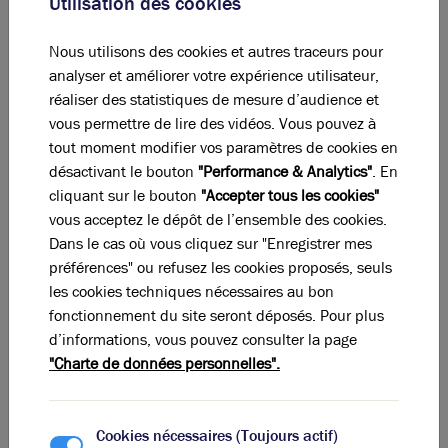
Utilisation des cookies
Photos (4)
Nous utilisons des cookies et autres traceurs pour
analyser et améliorer votre expérience utilisateur,
A sous louer - VERT ANIS - Bureaux lumineux - Vaulx
réaliser des statistiques de mesure d’audience et
en Velin
vous permettre de lire des vidéos. Vous pouvez à
tout moment modifier vos paramètres de cookies en
100 m²
non divisibles
désactivant le bouton
"Performance & Analytics"
. En
175
€ m²/an HT HC
cliquant sur le bouton
"Accepter tous les cookies"
vous acceptez le dépôt de l’ensemble des cookies.
Dans le cas où vous cliquez sur "Enregistrer mes
préférences" ou refusez les cookies proposés, seuls
les cookies techniques nécessaires au bon
fonctionnement du site seront déposés. Pour plus
d’informations, vous pouvez consulter la page
"Charte de données personnelles".
Cookies nécessaires (Toujours actif)