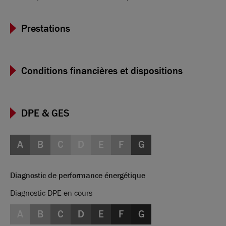
raison d’une pénurie.
Prestations
Conditions financières et dispositions
DPE & GES
A
B
C
D
E
F
G
Diagnostic de performance énergétique
Diagnostic DPE en cours
A
B
C
D
E
F
G