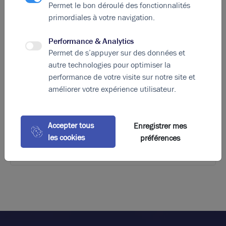
Permet le bon déroulé des fonctionnalités
primordiales à votre navigation.
Performance & Analytics
Photos (6)
Permet de s’appuyer sur des données et
autre technologies pour optimiser la
A vendre ou a louer - Bureaux avec parkings - Vaulx
performance de votre visite sur notre site et
en Velin
améliorer votre expérience utilisateur.
140 m²
non divisibles
120
€ m²/an HT HC
Accepter tous
Enregistrer mes
les cookies
préférences