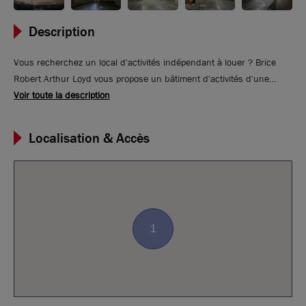
Description
Vous recherchez un local d'activités indépendant à louer ? Brice
Robert Arthur Loyd vous propose un bâtiment d'activités d'une
superficie d'environ 1170 m² sur son terrain de 4 350 m²
Voir toute la description
indépendant. Le local est disponible immédiatement. Il est composé
d'une surface de stockage ou d'activités de 886 m² ainsi que d'une
Localisation & Accès
mezzanine de 95 m². Vous trouverez également une surface de
bureaux de 188 m² situé en RDC et R+1. Idéalement situé sur la
commune de Trévoux à proximité des axes autoroutiers
1