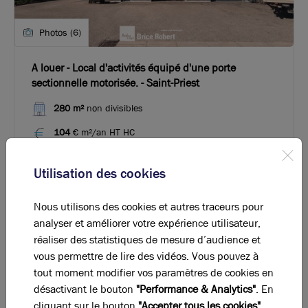
Photos (6)
A louer - Local d'activités équipé d'une porte
sectionnelle motorisée. - Saint-Priest
280 m²
non divisibles
104
€ m²/an HT HC
Utilisation des cookies
Nous utilisons des cookies et autres traceurs pour
analyser et améliorer votre expérience utilisateur,
réaliser des statistiques de mesure d’audience et
vous permettre de lire des vidéos. Vous pouvez à
tout moment modifier vos paramètres de cookies en
désactivant le bouton
"Performance & Analytics"
. En
cliquant sur le bouton
"Accepter tous les cookies"