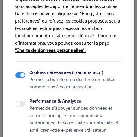
vous acceptez le dépôt de l’ensemble des cookies.
Dans le cas où vous cliquez sur "Enregistrer mes
préférences" ou refusez les cookies proposés, seuls
les cookies techniques nécessaires au bon
Photos (4)
fonctionnement du site seront déposés. Pour plus
d’informations, vous pouvez consulter la page
A louer - Local d'activités sur un des axes les plus
"Charte de données personnelles".
passant de l'Est lyonnais - Saint-Priest
270 m²
non divisibles
Cookies nécessaires (Toujours actif)
71
€ m²/an HT HC
Permet le bon déroulé des fonctionnalités
primordiales à votre navigation.
Performance & Analytics
Permet de s’appuyer sur des données et
autre technologies pour optimiser la
performance de votre visite sur notre site et
améliorer votre expérience utilisateur.