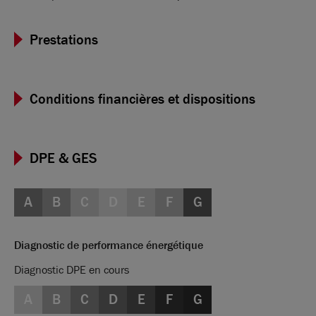
combinée à une grande accessibilité et un cadre de travail
agréable font de la commune de Saint-Priest un havre pour
Prestations
les entreprises. Brice Robert Arthur Loyd, par sa
connaissance du marché local en matière d'immobilier
professionnel, vous aide à cibler vos recherches de locations
et à trouver le bail commercial qui conviendra à votre
Conditions financières et dispositions
entreprise.
DPE & GES
A
B
C
D
E
F
G
Diagnostic de performance énergétique
Diagnostic DPE en cours
A
B
C
D
E
F
G