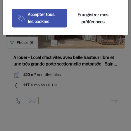
Accepter tous
Enregistrer mes
les cookies
préférences
Photos (6)
A louer - Local d'activités avec belle hauteur libre et
une très grande porte sectionnelle motorisée - Saint-
Priest
120 m²
non divisibles
117
€ m²/an HT HC