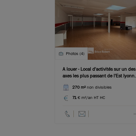
Photos (4)
A louer - Local d'activités sur un des
axes les plus passant de l'Est lyonn
- Saint-Priest
270 m²
non divisibles
71
€ m²/an HT HC