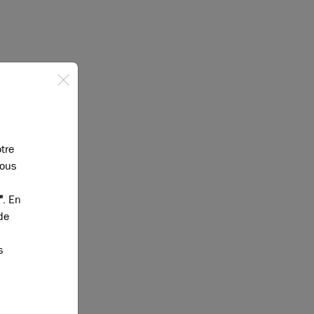
otre
vous
"
. En
de
s