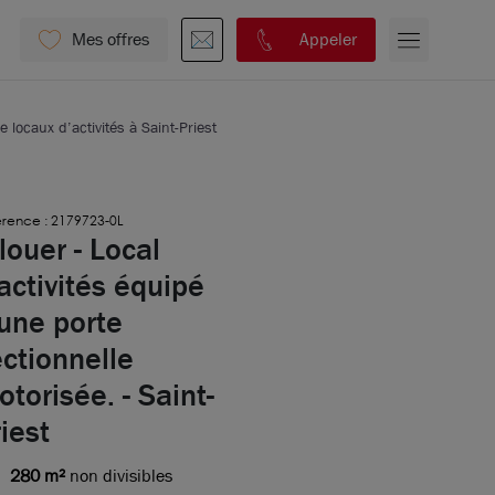
Mes offres
Appeler
e locaux d’activités à Saint-Priest
rence : 2179723-0L
louer - Local
activités équipé
une porte
ctionnelle
torisée. - Saint-
iest
280 m²
non divisibles