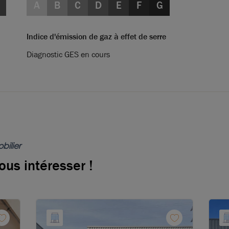
A
B
C
D
E
F
G
Indice d'émission de gaz à effet de serre
Diagnostic GES en cours
bilier
ous intéresser !