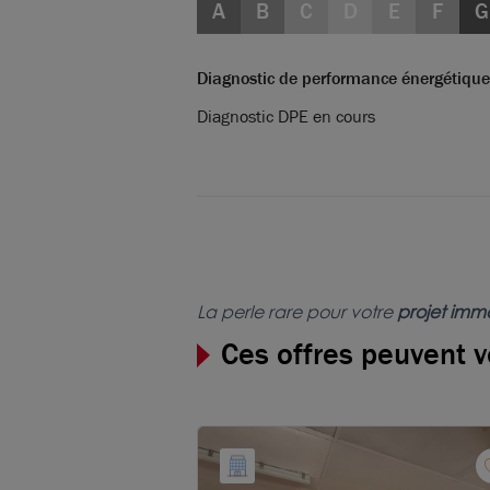
A
B
C
D
E
F
G
Diagnostic de performance énergétique
Diagnostic DPE en cours
La perle rare pour votre
projet immo
Ces offres peuvent v