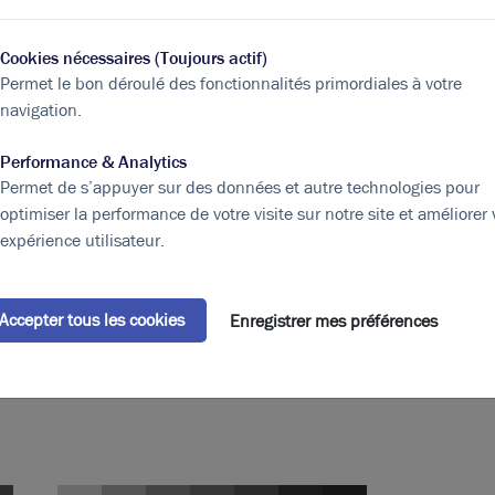
Cookies nécessaires (Toujours actif)
Permet le bon déroulé des fonctionnalités primordiales à votre
pe
Surface
(m²)
Loyer Global
HT HC
navigation.
aux
70
Performance & Analytics
ités
140
Permet de s’appuyer sur des données et autre technologies pour
optimiser la performance de votre visite sur notre site et améliorer 
aux
70
expérience utilisateur.
ités
280
29 000,00 € / m²
Accepter tous les cookies
Enregistrer mes préférences
280
Eléments affichés non contractuels