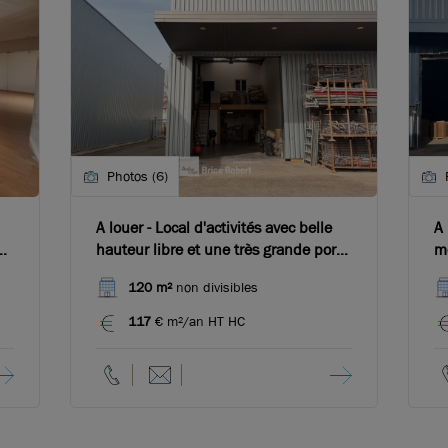
Photos (6)
A louer - Local d'activités avec belle
A 
ais
hauteur libre et une très grande porte
mo
sectionnelle motorisée - Saint- Priest
pr
120 m²
non divisibles
117
€ m²/an HT HC