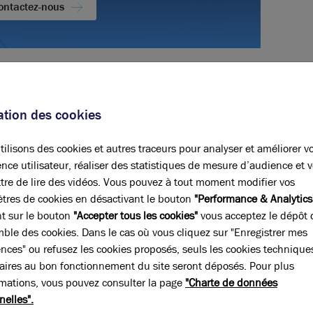
ontactez-nous
positions
sation des cookies
Paiement du loyer
Trimestriel d'avance
ilisons des cookies et autres traceurs pour analyser et améliorer v
nce utilisateur, réaliser des statistiques de mesure d’audience et 
Révision annuelle
ILAT
tre de lire des vidéos. Vous pouvez à tout moment modifier vos
tres de cookies en désactivant le bouton
"Performance & Analytics
nt sur le bouton
"Accepter tous les cookies"
vous acceptez le dépôt 
Honoraires location
mble des cookies. Dans le cas où vous cliquez sur "Enregistrer mes
15 % HT du loyer annuel HT à la
charge du preneur, payables à la
ences" ou refusez les cookies proposés, seuls les cookies technique
signature du bail
aires au bon fonctionnement du site seront déposés. Pour plus
rmations, vous pouvez consulter la page
"Charte de données
nelles".