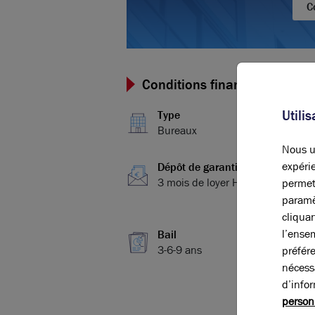
C
Conditions financières et dis
Utili
Type
Bureaux
Nous ut
expérie
Dépôt de garantie
3 mois de loyer HT/HC
permet
paramè
cliqua
l’ense
Bail
3-6-9 ans
préfér
nécess
d’info
person