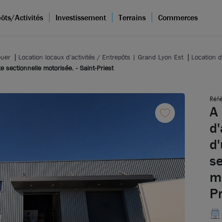
ôts/Activités
Investissement
Terrains
Commerces
ouer
Location locaux d'activités / Entrepôts | Grand Lyon Est
Location d
te sectionnelle motorisée. - Saint-Priest
Réfé
A 
d'
d'
se
mo
Pr