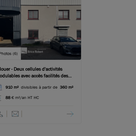
Photos (6)
louer - Deux cellules d'activités
dulables avec accès facilités des
incipaux axes routiers - Saint Priest
910 m²
divisibles à partir de
360 m²
88
€ m²/an HT HC