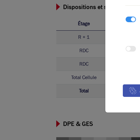
Dispositions et surfaces
Étage
Ty
R + 1
Bure
RDC
Activ
RDC
Bure
Total Cellule
Activ
Total
DPE & GES