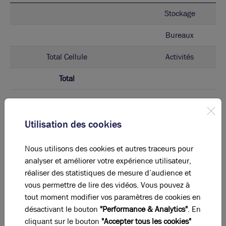
Stockage
Bureaux
Total Cellule
Activités
Total
Eléments affichés non contractuels
Utilisation des cookies
DPE & GES
Nous utilisons des cookies et autres traceurs pour
analyser et améliorer votre expérience utilisateur,
A
B
C
D
E
F
G
réaliser des statistiques de mesure d’audience et
vous permettre de lire des vidéos. Vous pouvez à
Diagnostic de performance énergétique
tout moment modifier vos paramètres de cookies en
désactivant le bouton
"Performance & Analytics"
. En
Diagnostic DPE en cours
cliquant sur le bouton
"Accepter tous les cookies"