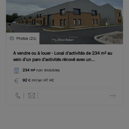
Photos (21)
A vendre ou à louer - Local d'activités de 234 m² au
sein d'un parc d'activités rénové avec un
emplacement idéal à proximité du centre ville -
234 m²
non divisibles
Bourgoin Jallieu
92
€ m²/an HT HC