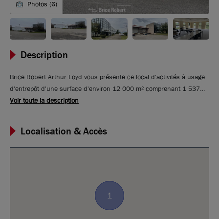
Photos (6)
Description
Brice Robert Arthur Loyd vous présente ce local d'activités à usage
d'entrepôt d'une surface d'environ 12 000 m² comprenant 1 537
m² de bureaux, le tout sur un terrain d'environ 33 187 m². Ce
Voir toute la description
tènement industriel se situe à proximité d'un échangeur et
l'environnement proche de Bourgoin-Jallieu. Il dispose d'un accès
Localisation & Accès
aux autoroutes A43 et A48 à quelques minutes. 1 692 m² abritent
les 19 quais d'expédition. Site idéal pour toute activité de stockage,
entreposage ou logistique (pas d'ICPE) avec un grand terrain
indépendant offrant des possibilités de stockage extérieur.
1