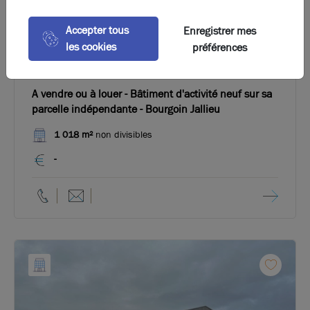
Accepter tous
Enregistrer mes
les cookies
préférences
Photos (2)
A vendre ou à louer - Bâtiment d'activité neuf sur sa
parcelle indépendante - Bourgoin Jallieu
1 018 m²
non divisibles
-