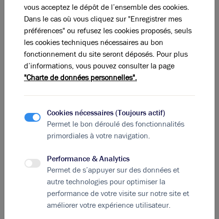
A
B
C
D
E
F
G
vous acceptez le dépôt de l’ensemble des cookies.
Dans le cas où vous cliquez sur "Enregistrer mes
préférences" ou refusez les cookies proposés, seuls
Indice d'émission de gaz à effet de serre
les cookies techniques nécessaires au bon
Diagnostic GES en cours
fonctionnement du site seront déposés. Pour plus
d’informations, vous pouvez consulter la page
"Charte de données personnelles".
La perle rare pour votre
projet immobilier
Cookies nécessaires (Toujours actif)
Ces offres peuvent vous intéresser !
Permet le bon déroulé des fonctionnalités
primordiales à votre navigation.
Performance & Analytics
Permet de s’appuyer sur des données et
autre technologies pour optimiser la
performance de votre visite sur notre site et
améliorer votre expérience utilisateur.