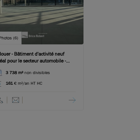
Photos (6)
louer - Bâtiment d'activité neuf
éal pour le secteur automobile -
énissieux
3 738 m²
non divisibles
161
€ m²/an HT HC