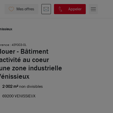
Mes offres
Appeler
énissieux
rence : 459303-0L
louer - Bâtiment
activité au coeur
une zone industrielle
Vénissieux
2 002 m²
non divisibles
69200 VENISSIEUX