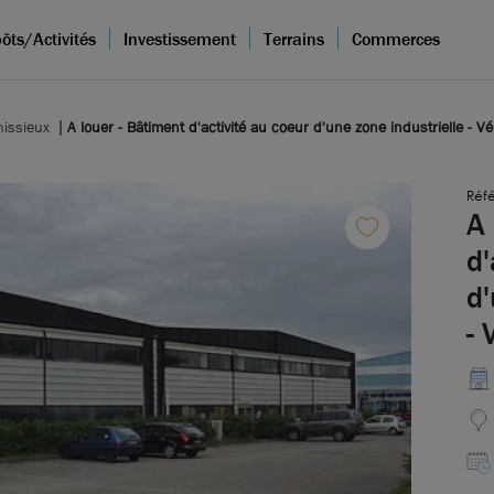
ôts/Activités
Investissement
Terrains
Commerces
nissieux
A louer - Bâtiment d'activité au coeur d'une zone industrielle - V
Réfé
A 
d'
d'
- 