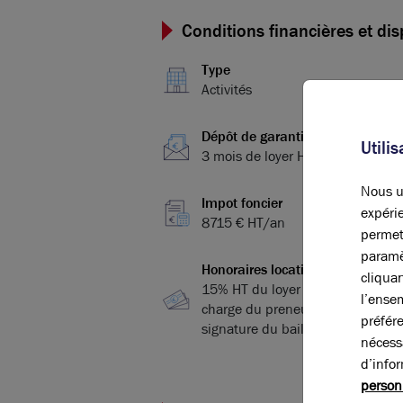
Conditions financières et dis
Type
Activités
Dépôt de garantie
Utili
3 mois de loyer HT/HC
Nous ut
Impot foncier
expérie
8715 € HT/an
permet
paramè
Honoraires location
cliqua
15% HT du loyer annuel HT à la
l’ense
charge du preneur, payables à la
préfér
signature du bail
nécess
d’info
person