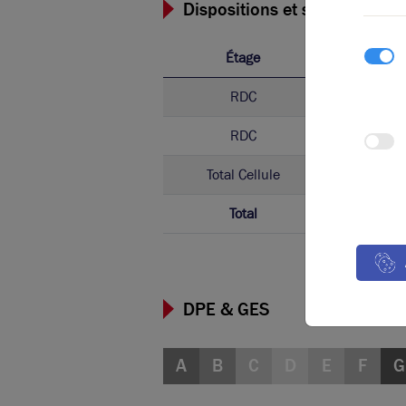
Dispositions et surfaces
Étage
Ty
RDC
Activ
RDC
Bure
Total Cellule
Activ
Total
DPE & GES
A
B
C
D
E
F
G