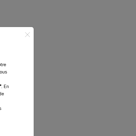
otre
vous
"
. En
de
s