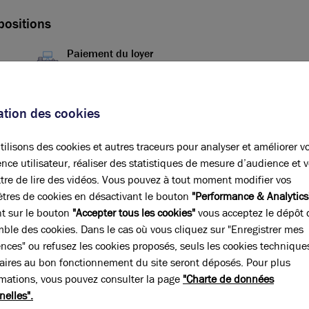
positions
Paiement du loyer
Trimestriel d'avance
Révision annuelle
sation des cookies
ILAT
ilisons des cookies et autres traceurs pour analyser et améliorer v
Bail
nce utilisateur, réaliser des statistiques de mesure d’audience et 
3-6-9 ans
tre de lire des vidéos. Vous pouvez à tout moment modifier vos
tres de cookies en désactivant le bouton
"Performance & Analytics
nt sur le bouton
"Accepter tous les cookies"
vous acceptez le dépôt 
mble des cookies. Dans le cas où vous cliquez sur "Enregistrer mes
ences" ou refusez les cookies proposés, seuls les cookies technique
aires au bon fonctionnement du site seront déposés. Pour plus
rmations, vous pouvez consulter la page
"Charte de données
nelles".