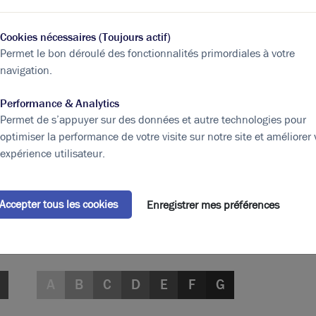
Cookies nécessaires (Toujours actif)
pe
Surface
(m²)
Loyer Global
HT HC
Permet le bon déroulé des fonctionnalités primordiales à votre
navigation.
ités
1638
Performance & Analytics
aux
364
Permet de s’appuyer sur des données et autre technologies pour
ités
2002
160 160,00 € / m²
optimiser la performance de votre visite sur notre site et améliorer 
expérience utilisateur.
2 002
Eléments affichés non contractuels
Accepter tous les cookies
Enregistrer mes préférences
A
B
C
D
E
F
G