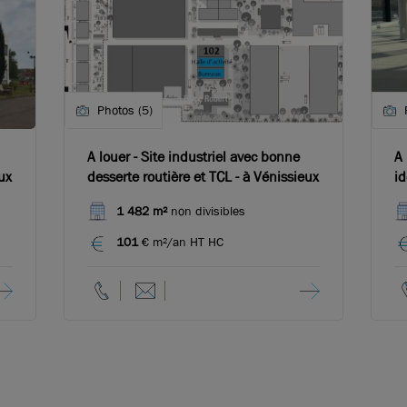
Photos (5)
A louer - Site industriel avec bonne
A 
ux
desserte routière et TCL - à Vénissieux
id
V
1 482 m²
non divisibles
101
€ m²/an HT HC