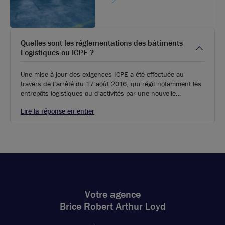
Quelles sont les réglementations des bâtiments
Logistiques ou ICPE ?
Une mise à jour des exigences ICPE a été effectuée au
travers de l’arrêté du 17 août 2016, qui régit notamment les
entrepôts logistiques ou d'activités par une nouvelle
réglementation. Aux régimes antérieurs de la déclaration et
Lire la réponse en entier
de l’autorisation s’ajoute désormais l’enregistrement, vers
lequel certaines structures auparavant autorisées devront se
diriger.
Votre agence
Brice Robert Arthur Loyd