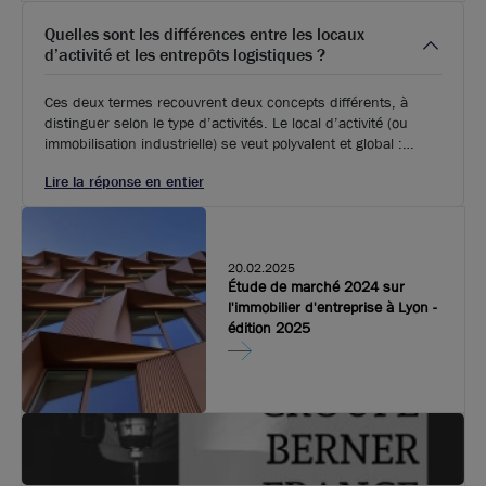
Quelles sont les différences entre les locaux
d’activité et les entrepôts logistiques ?
Ces deux termes recouvrent deux concepts différents, à
distinguer selon le type d’activités. Le local d’activité (ou
immobilisation industrielle) se veut polyvalent et global :
l’ensemble des fonctions d’une entreprise (en général TPE
Lire la réponse en entier
ou PME) s’y déroule, de la partie production jusqu’à la
transformation, travaux divers et stock de biens, mais aussi
la partie administrative (au moins un quart de la surface
occupée). Généralement situés en zone périurbaine et d’une
surface variable selon les besoins.
20.02.2025
Étude de marché 2024 sur
l'immobilier d'entreprise à Lyon -
édition 2025