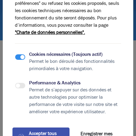
préférences" ou refusez les cookies proposés, seuls
les cookies techniques nécessaires au bon
fonctionnement du site seront déposés. Pour plus
d’informations, vous pouvez consulter la page
"Charte de données personnelles".
Cookies nécessaires (Toujours actif)
Les contenus pertinents pour votre
projet
Permet le bon déroulé des fonctionnalités
immobilier
primordiales à votre navigation.
Tout connaître sur le marché de
l’immobilier d’entreprise
Performance & Analytics
Permet de s’appuyer sur des données et
autre technologies pour optimiser la
performance de votre visite sur notre site et
améliorer votre expérience utilisateur.
Accepter tous
Enregistrer mes