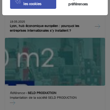
les cookies
préférences
19.05.2025
Lyon, hub économique européen : pourquoi les
entreprises internationales s’y installent ?
Référence
-
SELD PRODUCTION
Implantation de la société SELD PRODUCTION