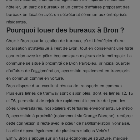
hôtelier, un parc de bureaux et un centre d'affaires proposant des
bureaux en location avec un secrétariat commun aux entreprises
résidentes.
Pourquoi louer des bureaux à Bron ?
Choisir Bron pour la location de bureaux, c’est bénéficier d'une
localisation stratégique à l’est de Lyon, tout en conservant une forte
connexion avec les pôles économiques majeurs de la métropole. La
commune se situe à proximité de Lyon Part-Dieu, principal quartier
d’affaires de l’agglomération, accessible rapidement en transports
en commun comme en voiture.
Bron dispose d’un excellent réseau de transports en commun.
Plusieurs lignes de tramway sont disponibles, dont les lignes T2, T5
et T6, permettant de rejoindre rapidement le centre de Lyon, les
pôles universitaires, hospitaliers et tertiaires environnants. Le métro
Photos (6 )
D, accessible à proximité (notamment via Grange Blanche), renforce
cette connexion directe avec le cœur de l’agglomération lyonnaise.
A louer - LES CITADELLES - Bureaux lumineux - Bron
La ville dispose également de plusieurs stations Velo'v !
Enfin, Bron s’appuie sur un tissu économique structuré, marqué