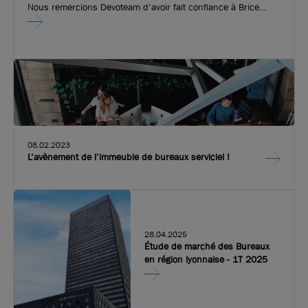
Nous remercions Devoteam d’avoir fait confiance à Brice
Robert Arthur Loyd pour l’implantation de leurs nouveaux
bureaux dans l’immeuble emblématique de Convergence.
Fort de 20 ans d’expérience, Devoteam améliore les
performances des entreprises en accompagnant l’adoption
des usages digitaux et en construisant des infrastructures à
la pointe de la technologie. Devoteam a ouvert ses portes sur
les quais de Perrache.
08.02.2023
L’avènement de l’immeuble de bureaux serviciel !
Photos (7 )
A louer - L'ATRIUM - Bureaux lumineux - Bron
28.04.2025
Étude de marché des Bureaux
en région lyonnaise - 1T 2025
183 m²
non divisibles
110
€ m²/an HT HC