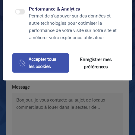
Performance & Analytics
Prénom*
Permet de s’appuyer sur des données et
autre technologies pour optimiser la
performance de votre visite sur notre site et
Photos (7 )
améliorer votre expérience utilisateur.
E-mail*
A louer - ACTIVILLAGE - Bureaux lumineux - Bron
Accepter tous
Enregistrer mes
N° de téléphone*
les cookies
préférences
214 m²
non divisibles
89
€ m²/an HT HC
Message