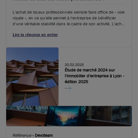
A louer - Bureaux rénovés - Bron
L'achat de locaux professionnels semble faire office de « voie
royale », en ce qu'elle permet à l'entreprise de bénéficier
284 m²
non divisibles
d'une véritable stabilité dans le cadre de son activité. L'achat
lui permet en effet de se constituer un patrimoine durable, et
Lire la réponse en entier
89
€ m²/an HT HC
d'éliminer les frais de location qui peuvent de surcroît varier.
20.02.2025
Étude de marché 2024 sur
l'immobilier d'entreprise à Lyon -
édition 2025
Ne ratez aucune offre !
Soyer alerté par
mail des nouvelles annonces
correspondantes à votre recherche.
Activer l'alerte
Référence
-
Devoteam