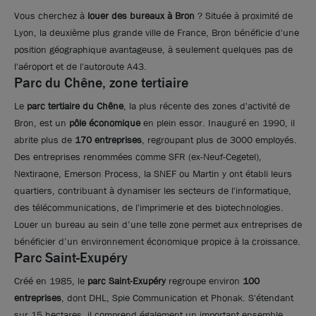
Vous cherchez à
louer des bureaux à Bron
? Située à proximité de
Lyon, la deuxième plus grande ville de France, Bron bénéficie d'une
position géographique avantageuse, à seulement quelques pas de
l'aéroport et de l'autoroute A43.
Parc du Chêne, zone tertiaire
Le
parc tertiaire du Chêne
, la plus récente des zones d'activité de
Bron, est un
pôle économique
en plein essor. Inauguré en 1990, il
abrite plus de
170 entreprises
, regroupant plus de 3000 employés.
Des entreprises renommées comme SFR (ex-Neuf-Cegetel),
Nextiraone, Emerson Process, la SNEF ou Martin y ont établi leurs
Photos (6 )
quartiers, contribuant à dynamiser les secteurs de l'informatique,
des télécommunications, de l'imprimerie et des biotechnologies.
A louer ou à vendre - Bureaux lumineux - Bron
Louer un bureau au sein d’une telle zone permet aux entreprises de
bénéficier d’un environnement économique propice à la croissance.
Parc Saint-Exupéry
356 m²
non divisibles
Créé en 1985, le
parc Saint-Exupéry
regroupe environ
100
90
€ m²/an HT HC
ou
1 712
€ m² HD
entreprises
, dont DHL, Spie Communication et Phonak. S'étendant
sur 15 hectares, il comprend également un important ensemble