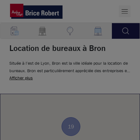
Location de bureaux à Bron
Située à l’est de Lyon, Bron est la ville idéale pour la location de
bureaux. Bron est particulièrement appréciée des entreprises en
Afficher plus
quête de surfaces fonctionnelles et de loyers plus raisonnable
que dans l’hypercentre lyonnais. Proche de Lyon 8ᵉ, de
Villeurbanne et des grands axes de circulation, la commune
bénéficie d’un environnement tertiaire dynamique.
19