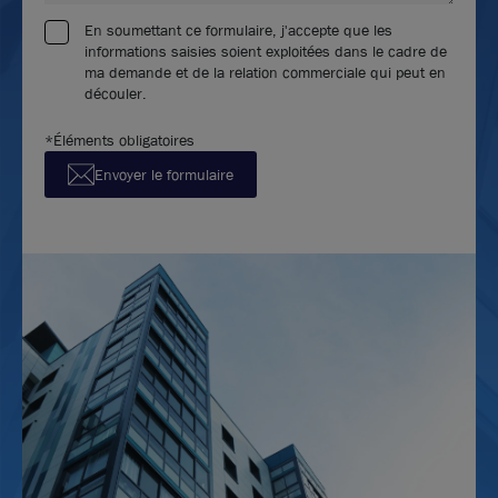
En soumettant ce formulaire, j'accepte que les
informations saisies soient exploitées dans le cadre de
ma demande et de la relation commerciale qui peut en
découler.
*Éléments obligatoires
Envoyer le formulaire
Photos (6 )
A louer - LE LUMIERE - Bureaux avec espace de
stockage - Bron
163 m²
non divisibles
130
€ m²/an HT HC