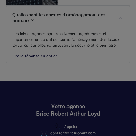
Quelles sont les normes d'aménagement des
bureaux ?
Les lois et normes sont relativement nombreuses et
importantes en ce qui concerne l'aménagement des locaux
tertiaires, car elles garantissent la sécurité et le bien être
Lire la réponse en entier
Votre agence
Photos (5 )
Brice Robert Arthur Loyd
Appeler
A louer - LES DOUANES - Bureaux dans le parc Saint
contact@bricerobert.com
Exupéry - Bron