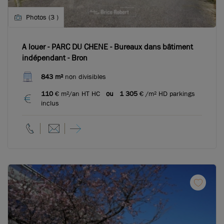
Photos (3 )
A louer - PARC DU CHENE - Bureaux dans bâtiment
indépendant - Bron
843 m²
non divisibles
110
€ m²/an HT HC
ou
1 305
€ /m² HD parkings
inclus