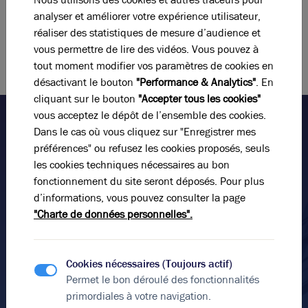
Photos (5 )
Avec Brice Robert Arthur Loyd, trouvez les offres de location de
analyser et améliorer votre expérience utilisateur,
bureaux à Bron qui conviennent à votre entreprise. Nos conseillers
réaliser des statistiques de mesure d’audience et
A louer - BRON EUROPARC - Bureaux lumineux - Bron
sont à votre écoute pour contribuer à la réussite de votre activité.
vous permettre de lire des vidéos. Vous pouvez à
tout moment modifier vos paramètres de cookies en
désactivant le bouton
"Performance & Analytics"
. En
342 m²
divisibles à partir de
150 m²
cliquant sur le bouton
"Accepter tous les cookies"
99
€ m²/an HT HC
vous acceptez le dépôt de l’ensemble des cookies.
Dans le cas où vous cliquez sur "Enregistrer mes
préférences" ou refusez les cookies proposés, seuls
les cookies techniques nécessaires au bon
Parlez-nous de votre projet
fonctionnement du site seront déposés. Pour plus
immobilier !
d’informations, vous pouvez consulter la page
"Charte de données personnelles".
Nous vous accompagnons dans votre projet en vous
livrant notre expertise et la qualité de notre service
dans un climat de confiance.
Cookies nécessaires (Toujours actif)
Permet le bon déroulé des fonctionnalités
Nom*
primordiales à votre navigation.