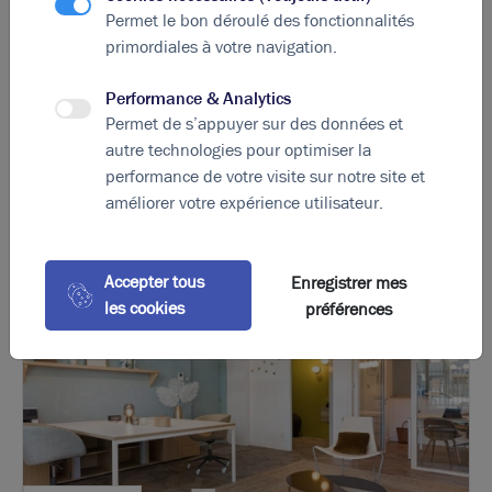
Indice d'émission de gaz à effet de serre
Permet le bon déroulé des fonctionnalités
Diagnostic GES en cours
primordiales à votre navigation.
Performance & Analytics
Permet de s’appuyer sur des données et
La perle rare pour votre
projet immobilier
autre technologies pour optimiser la
Ces offres peuvent vous intéresser !
performance de votre visite sur notre site et
améliorer votre expérience utilisateur.
Accepter tous
Enregistrer mes
les cookies
préférences