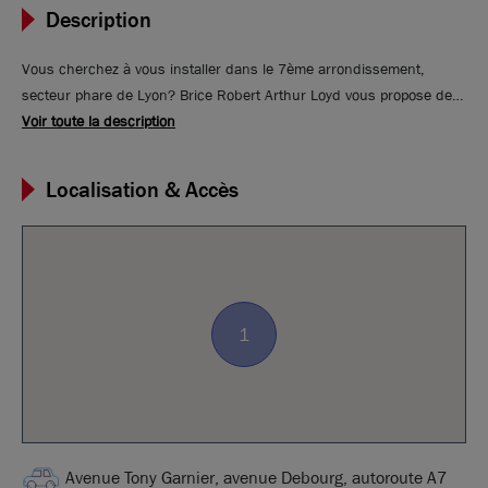
Description
Vous cherchez à vous installer dans le 7ème arrondissement,
secteur phare de Lyon? Brice Robert Arthur Loyd vous propose de
découvrir un nouveau programme principalement dédié aux besoins
Voir toute la description
de sociétés dans le secteur de la bio technologie et de la santé. Des
plateaux techniques et fonctionnels vous seront proposés associés
Localisation & Accès
à des espaces de stockages extérieurs. Idéalement situé dans le
quartier de Gerland, BIOSERRA 3 bénéficie d'une excellente
desserte routière grâce à l'autroute A6, et TCL grâce notamment au
métro B à proximité.
1
Avenue Tony Garnier, avenue Debourg, autoroute A7