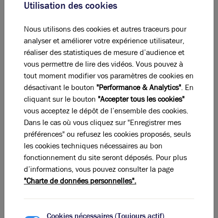
Utilisation des cookies
-
Parking
Nous utilisons des cookies et autres traceurs pour
analyser et améliorer votre expérience utilisateur,
Total
réaliser des statistiques de mesure d’audience et
vous permettre de lire des vidéos. Vous pouvez à
Eléments affichés non contractuels
tout moment modifier vos paramètres de cookies en
désactivant le bouton
"Performance & Analytics"
. En
DPE & GES
cliquant sur le bouton
"Accepter tous les cookies"
vous acceptez le dépôt de l’ensemble des cookies.
A
B
C
D
E
F
G
Dans le cas où vous cliquez sur "Enregistrer mes
préférences" ou refusez les cookies proposés, seuls
les cookies techniques nécessaires au bon
Diagnostic de performance énergétique
fonctionnement du site seront déposés. Pour plus
d’informations, vous pouvez consulter la page
Diagnostic DPE en cours
"Charte de données personnelles".
A
B
C
D
E
F
G
Cookies nécessaires (Toujours actif)