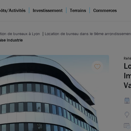
ôts/Activités
Investissement
Terrains
Commerces
tion de bureaux à Lyon
Location de bureau dans le 9ème arrondissemen
ise Industrie
Réfé
L
Im
Va