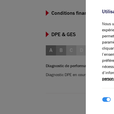
Utili
Conditions financières et dis
Nous ut
expérie
DPE & GES
permet
paramè
cliqua
A
B
C
D
E
F
G
l’ense
préfér
Diagnostic de performance énergétique
nécess
d’info
Diagnostic DPE en cours
person