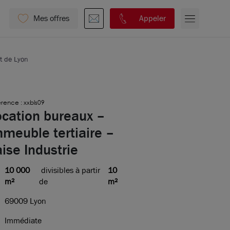
Mes offres
Appeler
t de Lyon
rence : xxbls09
ocation bureaux –
meuble tertiaire –
ise Industrie
10 000
divisibles à partir
10
m²
de
m²
69009 Lyon
Immédiate