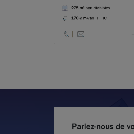
275 m²
non divisibles
170
€ m²/an HT HC
Parlez-nous de vo