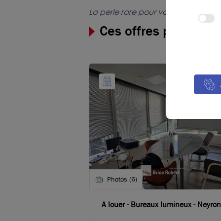
La perle rare pour votre
projet immo
Ces offres peuvent v
Photos (6)
A louer - Bureaux lumineux - Neyron