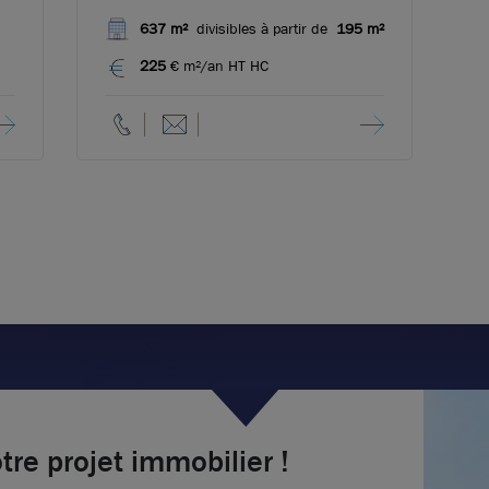
Vaise
637 m²
divisibles à partir de
195 m²
225
€ m²/an HT HC
tre projet immobilier !