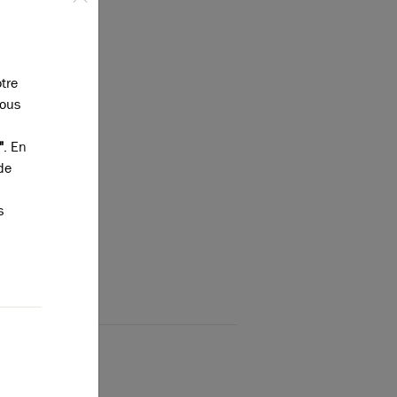
otre
vous
"
. En
de
s