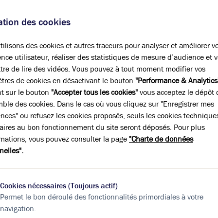
sation des cookies
positions
ilisons des cookies et autres traceurs pour analyser et améliorer v
nce utilisateur, réaliser des statistiques de mesure d’audience et 
tre de lire des vidéos. Vous pouvez à tout moment modifier vos
tres de cookies en désactivant le bouton
"Performance & Analytics
nt sur le bouton
"Accepter tous les cookies"
vous acceptez le dépôt 
A
B
C
D
E
F
G
mble des cookies. Dans le cas où vous cliquez sur "Enregistrer mes
ences" ou refusez les cookies proposés, seuls les cookies technique
Indice d'émission de gaz à effet de serre
aires au bon fonctionnement du site seront déposés. Pour plus
rmations, vous pouvez consulter la page
"Charte de données
Diagnostic GES en cours
nelles".
Cookies nécessaires (Toujours actif)
Permet le bon déroulé des fonctionnalités primordiales à votre
navigation.