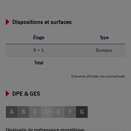
Dispositions et surfaces
Étage
Type
R + 1
Bureaux
Total
Eléments affichés non contractuels
DPE & GES
A
B
C
D
E
F
G
Diagnostic de performance énergétique