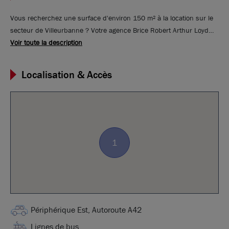
Vous recherchez une surface d'environ 150 m² à la location sur le
secteur de Villeurbanne ? Votre agence Brice Robert Arthur Loyd
Lyon vous propose dans un parc d'activités et tertiaire, ce bien qui
Voir toute la description
est à proximité des grands axes de circulation tel que la Rocade
Est, le périphérique Laurent Bonnevay. Ces locaux sont en bon état,
Localisation & Accès
climatisés et cloisonnés. Ils disposent de plusieurs places de
parking sur le parc. Bureaux en R+1 avec une entrée indépendante
et un espace cuisine. A venir découvrir et visiter rapidement !
1
Périphérique Est, Autoroute A42
Lignes de bus