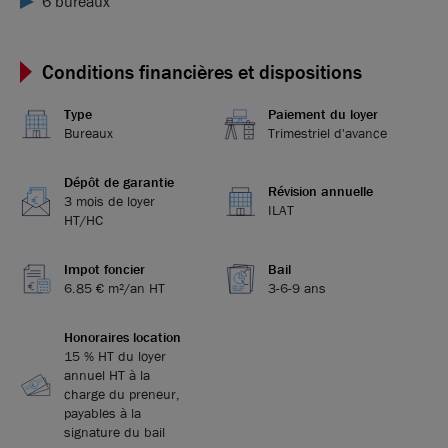
6 bureaux
Conditions financières et dispositions
Type
Paiement du loyer
Bureaux
Trimestriel d'avance
Dépôt de garantie
Révision annuelle
3 mois de loyer
ILAT
HT/HC
Impot foncier
Bail
6.85 € m²/an HT
3-6-9 ans
Honoraires location
15 % HT du loyer
annuel HT à la
charge du preneur,
payables à la
signature du bail