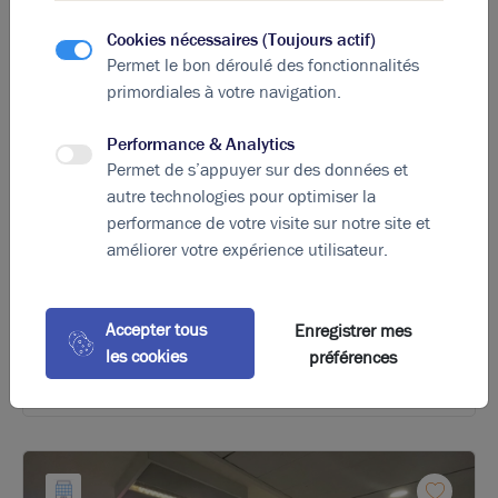
Cookies nécessaires (Toujours actif)
Permet le bon déroulé des fonctionnalités
primordiales à votre navigation.
Performance & Analytics
Photos (7)
Permet de s’appuyer sur des données et
autre technologies pour optimiser la
A louer - LE COLYSEE - Bureaux proximité métro
performance de votre visite sur notre site et
Charpennes - Villeurbanne
améliorer votre expérience utilisateur.
109 m²
non divisibles
170
€ m²/an HT HC
Accepter tous
Enregistrer mes
les cookies
préférences