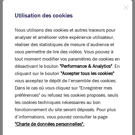
Diagnostic DPE en cours
Utilisation des cookies
A
B
C
D
E
F
G
Nous utilisons des cookies et autres traceurs pour
analyser et améliorer votre expérience utilisateur,
Indice d'émission de gaz à effet de serre
réaliser des statistiques de mesure d’audience et
Diagnostic GES en cours
vous permettre de lire des vidéos. Vous pouvez à
tout moment modifier vos paramètres de cookies en
désactivant le bouton
"Performance & Analytics"
. En
cliquant sur le bouton
"Accepter tous les cookies"
La perle rare pour votre
projet immobilier
vous acceptez le dépôt de l’ensemble des cookies.
Ces offres peuvent vous intéresser !
Dans le cas où vous cliquez sur "Enregistrer mes
préférences" ou refusez les cookies proposés, seuls
les cookies techniques nécessaires au bon
fonctionnement du site seront déposés. Pour plus
d’informations, vous pouvez consulter la page
"Charte de données personnelles".