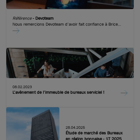
Référence
-
Devoteam
Nous remercions Devoteam d’avoir fait confiance à Brice
Robert Arthur Loyd pour l’implantation de leurs nouveaux
bureaux dans l’immeuble emblématique de Convergence.
Fort de 20 ans d’expérience, Devoteam améliore les
performances des entreprises en accompagnant l’adoption
des usages digitaux et en construisant des infrastructures à
la pointe de la technologie. Devoteam a ouvert ses portes sur
les quais de Perrache.
08.02.2023
L’avènement de l’immeuble de bureaux serviciel !
28.04.2025
Étude de marché des Bureaux
en région lyonnaise - 1T 2025