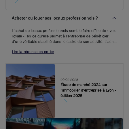
Acheter ou louer ses locaux professionnels ?
L'achat de locaux professionnels semble faire office de « voie
royale », en ce qu'elle permet à l'entreprise de bénéficier
d'une véritable stabilité dans le cadre de son activité. L'achat
lui permet en effet de se constituer un patrimoine durable, et
Lire la réponse en entier
d'éliminer les frais de location qui peuvent de surcroît varier.
20.02.2025
Étude de marché 2024 sur
l'immobilier d'entreprise à Lyon -
édition 2025