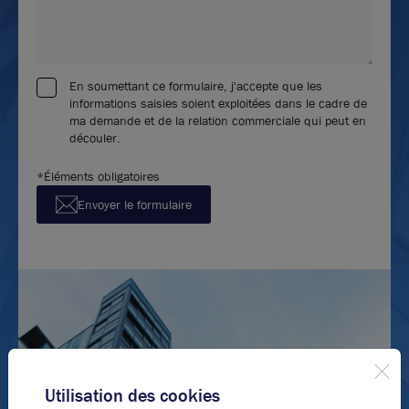
En soumettant ce formulaire, j'accepte que les
informations saisies soient exploitées dans le cadre de
ma demande et de la relation commerciale qui peut en
découler.
*Éléments obligatoires
Envoyer le formulaire
Utilisation des cookies