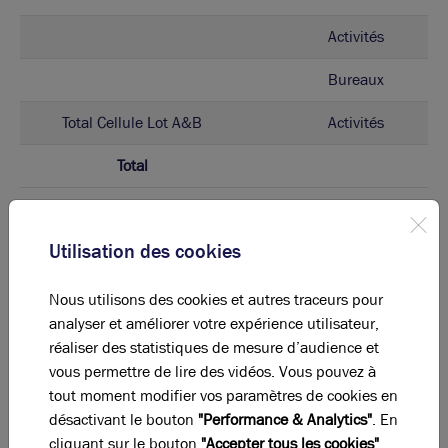
Activités
Bureaux
Total Cellule Lot A&B
Activités
Total
Eléments affichés non contractuels
Utilisation des cookies
DPE & GES
Nous utilisons des cookies et autres traceurs pour
analyser et améliorer votre expérience utilisateur,
A
B
C
D
E
F
G
réaliser des statistiques de mesure d’audience et
vous permettre de lire des vidéos. Vous pouvez à
Diagnostic de performance énergétique
tout moment modifier vos paramètres de cookies en
désactivant le bouton
"Performance & Analytics"
. En
Diagnostic DPE en cours
cliquant sur le bouton
"Accepter tous les cookies"