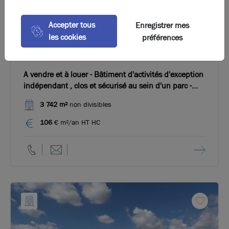
Accepter tous
Enregistrer mes
les cookies
préférences
Photos (10)
A vendre et à louer - Bâtiment d'activités d'exception
indépendant , clos et sécurisé au sein d'un parc -
Genas
3 742 m²
non divisibles
106
€ m²/an HT HC