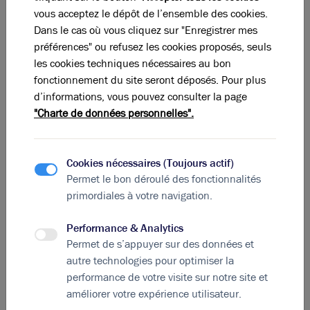
vous acceptez le dépôt de l’ensemble des cookies.
A
B
C
D
E
F
G
Dans le cas où vous cliquez sur "Enregistrer mes
préférences" ou refusez les cookies proposés, seuls
Indice d'émission de gaz à effet de serre
les cookies techniques nécessaires au bon
fonctionnement du site seront déposés. Pour plus
Diagnostic GES en cours
d’informations, vous pouvez consulter la page
"Charte de données personnelles".
La perle rare pour votre
projet immobilier
Cookies nécessaires (Toujours actif)
Ces offres peuvent vous intéresser !
Permet le bon déroulé des fonctionnalités
primordiales à votre navigation.
Performance & Analytics
Permet de s’appuyer sur des données et
autre technologies pour optimiser la
performance de votre visite sur notre site et
améliorer votre expérience utilisateur.