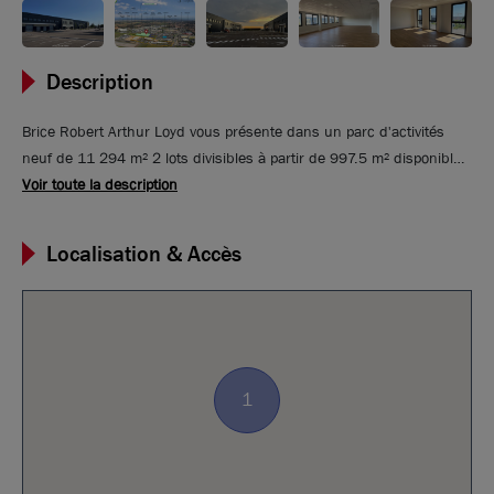
Description
Brice Robert Arthur Loyd vous présente dans un parc d'activités
neuf de 11 294 m² 2 lots divisibles à partir de 997.5 m² disponible
à la location. Ces locaux d'activités sont situés à proximité
Voir toute la description
immédiate de Lyon sur la commune de Saint-Bonnet de Mure. Le
site dispose de portails d'accès motorisés et de nombreux parkings.
Localisation & Accès
Idéal pour des activités de négoce, industriel et tertiaire. Ces locaux
se trouvent proches de l'autoroute A43, de l'aéroport de Lyon Saint-
Exupéry et bénéficient d'une desserte de bus TCL.
1