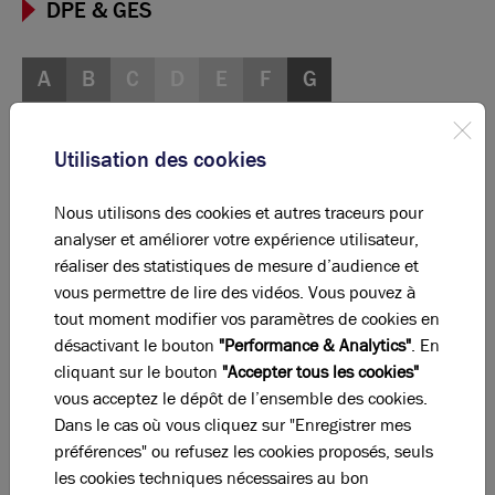
DPE & GES
A
B
C
D
E
F
G
Diagnostic de performance énergétique
Utilisation des cookies
Diagnostic DPE en cours
Nous utilisons des cookies et autres traceurs pour
A
B
C
D
E
F
G
analyser et améliorer votre expérience utilisateur,
réaliser des statistiques de mesure d’audience et
vous permettre de lire des vidéos. Vous pouvez à
Indice d'émission de gaz à effet de serre
tout moment modifier vos paramètres de cookies en
Diagnostic GES en cours
désactivant le bouton
"Performance & Analytics"
. En
cliquant sur le bouton
"Accepter tous les cookies"
vous acceptez le dépôt de l’ensemble des cookies.
Dans le cas où vous cliquez sur "Enregistrer mes
La perle rare pour votre
projet immobilier
préférences" ou refusez les cookies proposés, seuls
Ces offres peuvent vous intéresser !
les cookies techniques nécessaires au bon