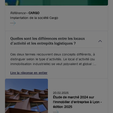
Référence
-
CARGO
Implantation de la société Cargo
Quelles sont les différences entre les locaux
d’activité et les entrepôts logistiques ?
Ces deux termes recouvrent deux concepts différents, à
distinguer selon le type d’activités. Le local d’activité (ou
immobilisation industrielle) se veut polyvalent et global :
l’ensemble des fonctions d’une entreprise (en général TPE
Lire la réponse en entier
ou PME) s’y déroule, de la partie production jusqu’à la
transformation, travaux divers et stock de biens, mais aussi
la partie administrative (au moins un quart de la surface
occupée). Généralement situés en zone périurbaine et d’une
surface variable selon les besoins.
20.02.2025
Étude de marché 2024 sur
l'immobilier d'entreprise à Lyon -
édition 2025