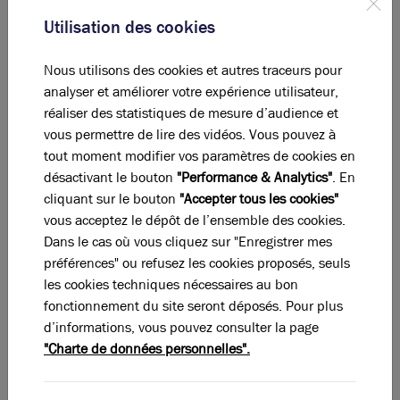
à Saint-Quentin-Fallavier dans un écosystème orienté flux et
distribution.
Utilisation des cookies
La ZAC de Chesnes Cuvalu, pour une offre plus
diversifiée
Nous utilisons des cookies et autres traceurs pour
analyser et améliorer votre expérience utilisateur,
La ZAC de Chesnes Cuvalu couvre 154 hectares et accueille 187
Photos (5 )
réaliser des statistiques de mesure d’audience et
entreprises. Son profil plus mixte mêle industrie, recherche et
vous permettre de lire des vidéos. Vous pouvez à
services aux entreprises. Située dans la partie centrale du Parc de
tout moment modifier vos paramètres de cookies en
Chesnes entre la RD 1006 et les quartiers résidentiels de la
A louer - Bâtiment industriel de 1310 m² avec un
désactivant le bouton
"Performance & Analytics"
. En
quai de déchargement et portail automatique- Saint-
commune, elle accueille notamment Holcim Innovation Center,
Quentin Fallavier
cliquant sur le bouton
"Accepter tous les cookies"
Jungheinrich et SkyePharma. Cette sous-zone est particulièrement
1 310 m²
non divisibles
vous acceptez le dépôt de l’ensemble des cookies.
adaptée aux entreprises industrielles ou de R&D cherchant un local
Dans le cas où vous cliquez sur "Enregistrer mes
d'activité en location dans un environnement moins exclusivement
69
€ m²/an HT HC
préférences" ou refusez les cookies proposés, seuls
tourné vers la logistique pure.
les cookies techniques nécessaires au bon
Arthur Loyd vous accompagne dans
fonctionnement du site seront déposés. Pour plus
d’informations, vous pouvez consulter la page
votre recherche de local d’activité ou
"Charte de données personnelles".
d’entrepôt à louer à Saint-Quentin-
Fallavier