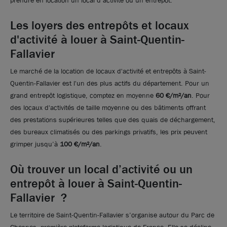
prendre en location un local d’activité ou un entrepôt.
1 079 m²
non divisibles
Les loyers des entrepôts et locaux
d'activité à louer à Saint-Quentin-
79
€ m²/an HT HC
Fallavier
Le marché de la location de locaux d'activité et entrepôts à Saint-
Quentin-Fallavier est l'un des plus actifs du département. Pour un
grand entrepôt logistique, comptez en moyenne
60 €/m²/an
. Pour
des locaux d'activités de taille moyenne ou des bâtiments offrant
des prestations supérieures telles que des quais de déchargement,
des bureaux climatisés ou des parkings privatifs, les prix peuvent
grimper jusqu’à
100 €/m²/an
.
Où trouver un local d’activité ou un
entrepôt à louer à Saint-Quentin-
Fallavier ?
Le territoire de Saint-Quentin-Fallavier s’organise autour du Parc de