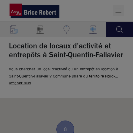
Location de locaux d’activité et
entrepôts à Saint-Quentin-Fallavier
Vous cherchez un local d'activité ou un entrepôt en location à
Saint-Quentin-Fallavier ? Commune phare du
territoire Nord-
Afficher plus
Isère
, cette commune de 6000 habitants s'est imposée comme
l'une des adresses logistiques les plus recherchées de France.
Son territoire abrite la plus grande partie du Parc de Chesnes,
première plateforme logistique de France et troisième à l'échelle
européenne, qui regroupe plus de 300 entreprises sur 2 millions
de m² de bâti logistique.
8