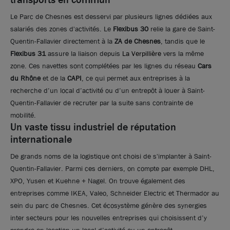
Le Parc de Chesnes est desservi par plusieurs lignes dédiées aux
salariés des zones d'activités. Le
Flexibus 30
relie la gare de Saint-
Quentin-Fallavier directement à la
ZA de Chesnes
, tandis que le
Flexibus 31
assure la liaison depuis
La Verpillière
vers la même
zone. Ces navettes sont complétées par les lignes du réseau
Cars
du Rhône
et de la
CAPI
, ce qui permet aux entreprises à la
recherche d’un local d’activité ou d’un entrepôt à louer à Saint-
Quentin-Fallavier de recruter par la suite sans contrainte de
mobilité.
Un vaste tissu industriel de réputation
internationale
De grands noms de la logistique ont choisi de s'implanter à Saint-
Quentin-Fallavier. Parmi ces derniers, on compte par exemple DHL,
XPO, Yusen et Kuehne + Nagel. On trouve également des
Photos (2 )
entreprises comme IKEA, Valeo, Schneider Electric et Thermador au
sein du parc de Chesnes. Cet écosystème génère des synergies
A louer - Bâtiment d'activités avec un quai et cour de
inter secteurs pour les nouvelles entreprises qui choisissent d’y
déchargement - Saint- Quentin- Fallavier