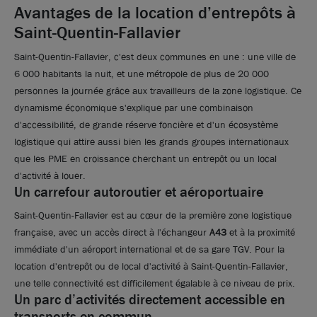
Avantages de la location d’entrepôts à
Saint-Quentin-Fallavier
Saint-Quentin-Fallavier, c'est deux communes en une : une ville de
6 000 habitants la nuit, et une métropole de plus de 20 000
personnes la journée grâce aux travailleurs de la zone logistique. Ce
dynamisme économique s'explique par une combinaison
d'accessibilité, de grande réserve foncière et d'un écosystème
logistique qui attire aussi bien les grands groupes internationaux
que les PME en croissance cherchant un entrepôt ou un local
d'activité à louer.
Photos (6 )
Un carrefour autoroutier et aéroportuaire
Saint-Quentin-Fallavier est au cœur de la première zone logistique
A louer ou a vendre - Bâtiment indépendant avec
française, avec un accès direct à l'échangeur
A43
et à la proximité
quai filant et niveleurs - Saint - Quentin - Fallavier
immédiate d'un aéroport international et de sa gare TGV. Pour la
location d'entrepôt ou de local d'activité à Saint-Quentin-Fallavier,
2 927 m²
non divisibles
une telle connectivité est difficilement égalable à ce niveau de prix.
68
€ m²/an HT HC
ou
2 500 000
€ HDE
Un parc d’activités directement accessible en
transports en commun