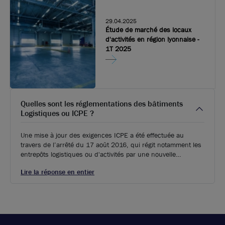
29.04.2025
Étude de marché des locaux
d'activités en région lyonnaise -
1T 2025
Quelles sont les réglementations des bâtiments
Logistiques ou ICPE ?
Une mise à jour des exigences ICPE a été effectuée au
travers de l’arrêté du 17 août 2016, qui régit notamment les
entrepôts logistiques ou d'activités par une nouvelle
réglementation. Aux régimes antérieurs de la déclaration et
Lire la réponse en entier
de l’autorisation s’ajoute désormais l’enregistrement, vers
lequel certaines structures auparavant autorisées devront se
diriger.