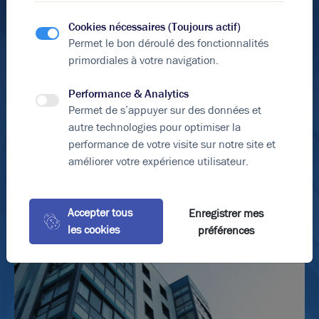
En soumettant ce formulaire, j'accepte que les
informations saisies soient exploitées dans le cadre de
Cookies nécessaires (Toujours actif)
ma demande et de la relation commerciale qui peut en
Permet le bon déroulé des fonctionnalités
découler.
primordiales à votre navigation.
*Éléments obligatoires
Performance & Analytics
Envoyer le formulaire
Permet de s’appuyer sur des données et
autre technologies pour optimiser la
performance de votre visite sur notre site et
améliorer votre expérience utilisateur.
Accepter tous
Enregistrer mes
les cookies
préférences