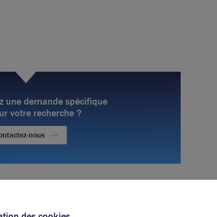
z une demande spécifique
ur votre recherche ?
ontactez-nous
positions
sation des cookies