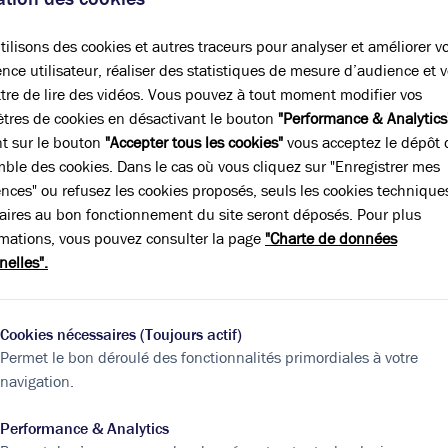
ilisons des cookies et autres traceurs pour analyser et améliorer v
nce utilisateur, réaliser des statistiques de mesure d’audience et 
A
B
C
D
E
F
G
tre de lire des vidéos. Vous pouvez à tout moment modifier vos
tres de cookies en désactivant le bouton
"Performance & Analytics
nt sur le bouton
"Accepter tous les cookies"
vous acceptez le dépôt 
Indice d'émission de gaz à effet de serre
mble des cookies. Dans le cas où vous cliquez sur "Enregistrer mes
Diagnostic GES en cours
ences" ou refusez les cookies proposés, seuls les cookies technique
aires au bon fonctionnement du site seront déposés. Pour plus
rmations, vous pouvez consulter la page
"Charte de données
nelles".
Cookies nécessaires (Toujours actif)
Permet le bon déroulé des fonctionnalités primordiales à votre
bilier
navigation.
ous intéresser !
Performance & Analytics