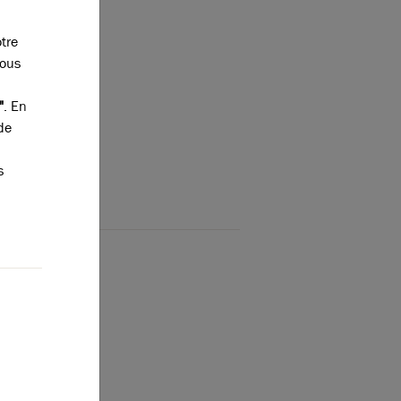
otre
vous
"
. En
de
s