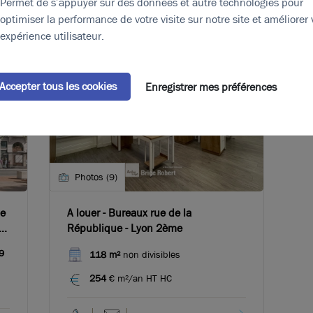
Permet de s’appuyer sur des données et autre technologies pour
optimiser la performance de votre visite sur notre site et améliorer 
expérience utilisateur.
Accepter tous les cookies
Enregistrer mes préférences
Photos (9)
de
A louer - Bureaux rue de la
République - Lyon 2ème
9
118 m²
non divisibles
254
€ m²/an HT HC