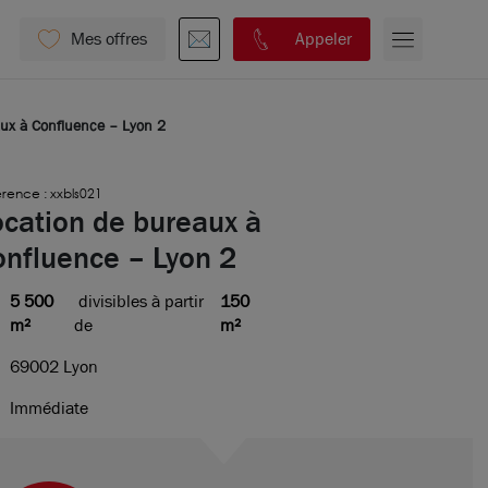
Mes offres
Appeler
ux à Confluence – Lyon 2
rence : xxbls021
ocation de bureaux à
onfluence – Lyon 2
5 500
divisibles à partir
150
m²
de
m²
69002 Lyon
Immédiate