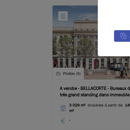
Photos (6)
A vendre - BELLACORTE - Bureaux 
très grand standing dans immeuble
restructuré - Lyon 2ème Bellecour
3 029 m²
divisibles à partir de
14
m²
-