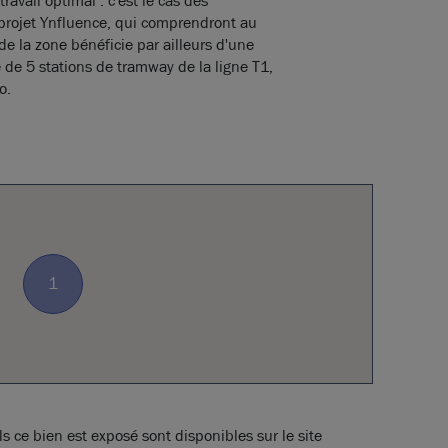
avail optimal : c'est le cas des
projet Ynfluence, qui comprendront au
e la zone bénéficie par ailleurs d'une
e de 5 stations de tramway de la ligne T1,
o.
1
s ce bien est exposé sont disponibles sur le site