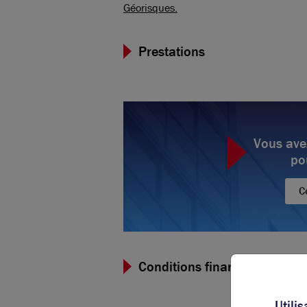
Géorisques.
Prestations
Vous ave
po
C
Conditions financières et dis
Utili