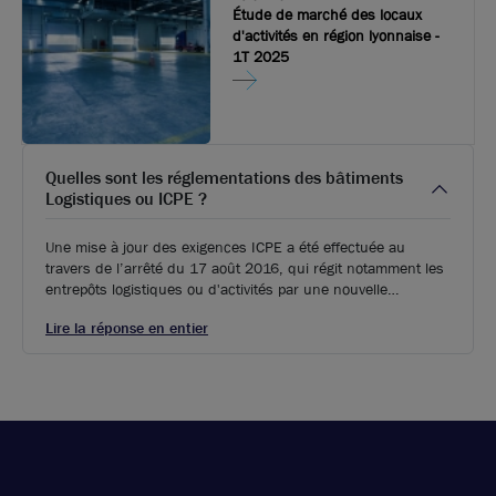
Étude de marché des locaux
d'activités en région lyonnaise -
1T 2025
Quelles sont les réglementations des bâtiments
Logistiques ou ICPE ?
Une mise à jour des exigences ICPE a été effectuée au
travers de l’arrêté du 17 août 2016, qui régit notamment les
entrepôts logistiques ou d'activités par une nouvelle
réglementation. Aux régimes antérieurs de la déclaration et
Lire la réponse en entier
de l’autorisation s’ajoute désormais l’enregistrement, vers
lequel certaines structures auparavant autorisées devront se
diriger.