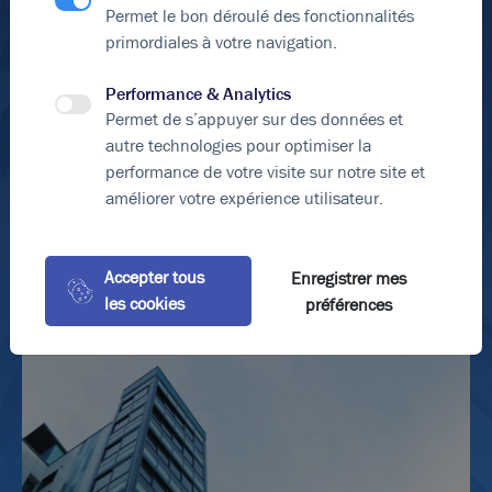
Permet le bon déroulé des fonctionnalités
primordiales à votre navigation.
Performance & Analytics
Permet de s’appuyer sur des données et
En soumettant ce formulaire, j'accepte que les
autre technologies pour optimiser la
informations saisies soient exploitées dans le cadre de
performance de votre visite sur notre site et
ma demande et de la relation commerciale qui peut en
améliorer votre expérience utilisateur.
découler.
*Éléments obligatoires
Accepter tous
Enregistrer mes
Envoyer le formulaire
les cookies
préférences