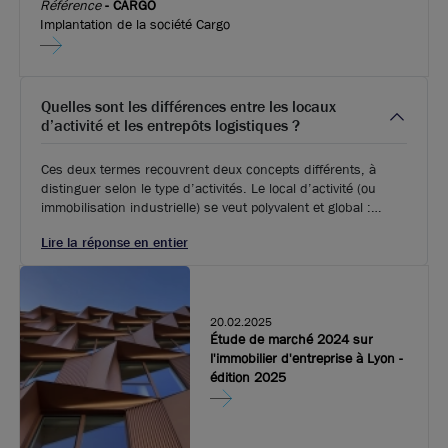
Référence
-
CARGO
Implantation de la société Cargo
Quelles sont les différences entre les locaux
d’activité et les entrepôts logistiques ?
Ces deux termes recouvrent deux concepts différents, à
distinguer selon le type d’activités. Le local d’activité (ou
immobilisation industrielle) se veut polyvalent et global :
l’ensemble des fonctions d’une entreprise (en général TPE
Lire la réponse en entier
ou PME) s’y déroule, de la partie production jusqu’à la
transformation, travaux divers et stock de biens, mais aussi
la partie administrative (au moins un quart de la surface
occupée). Généralement situés en zone périurbaine et d’une
surface variable selon les besoins.
20.02.2025
Étude de marché 2024 sur
l'immobilier d'entreprise à Lyon -
édition 2025