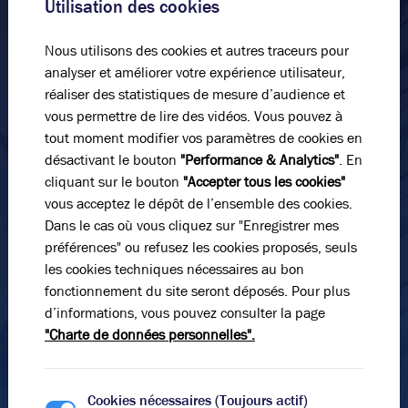
livrant notre expertise et la qualité de notre service
Utilisation des cookies
dans un climat de confiance.
Nous utilisons des cookies et autres traceurs pour
Nom*
analyser et améliorer votre expérience utilisateur,
réaliser des statistiques de mesure d’audience et
vous permettre de lire des vidéos. Vous pouvez à
Prénom*
tout moment modifier vos paramètres de cookies en
désactivant le bouton
"Performance & Analytics"
. En
cliquant sur le bouton
"Accepter tous les cookies"
vous acceptez le dépôt de l’ensemble des cookies.
E-mail*
Dans le cas où vous cliquez sur "Enregistrer mes
préférences" ou refusez les cookies proposés, seuls
les cookies techniques nécessaires au bon
N° de téléphone*
fonctionnement du site seront déposés. Pour plus
d’informations, vous pouvez consulter la page
"Charte de données personnelles".
Message
Cookies nécessaires (Toujours actif)