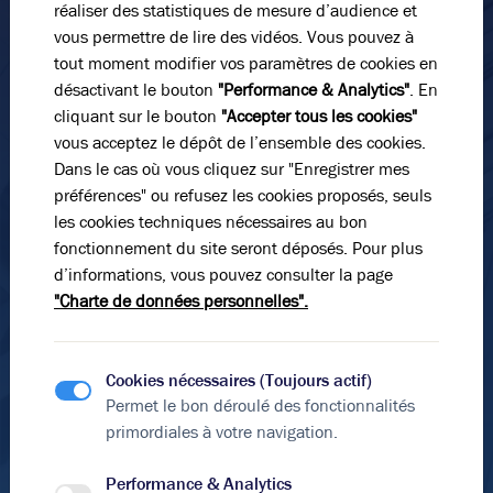
A VENDRE - Bâtiment d'activité indépendant parfait
réaliser des statistiques de mesure d’audience et
pour stockage léger ou production - situé à
vous permettre de lire des vidéos. Vous pouvez à
E-mail*
Villeurbanne
tout moment modifier vos paramètres de cookies en
2 167 m²
non divisibles
désactivant le bouton
"Performance & Analytics"
. En
3 500 000
€ HDE
cliquant sur le bouton
"Accepter tous les cookies"
N° de téléphone*
vous acceptez le dépôt de l’ensemble des cookies.
Dans le cas où vous cliquez sur "Enregistrer mes
préférences" ou refusez les cookies proposés, seuls
Message
les cookies techniques nécessaires au bon
fonctionnement du site seront déposés. Pour plus
d’informations, vous pouvez consulter la page
Vous n’avez pas trouvé l’offre qu’il vous faut ?
"Charte de données personnelles".
Soyez alerté quand de nouvelles annonces sont
disponibles pour votre recherche !
Cookies nécessaires (Toujours actif)
Créer une alerte
Permet le bon déroulé des fonctionnalités
En soumettant ce formulaire, j'accepte que les
Découvrir les offres hors catalogue
primordiales à votre navigation.
informations saisies soient exploitées dans le cadre de
ma demande et de la relation commerciale qui peut en
Voici les secteurs à proximité directe qui
Performance & Analytics
découler.