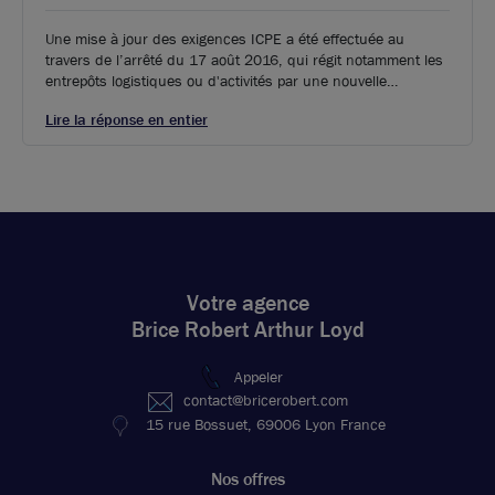
Une mise à jour des exigences ICPE a été effectuée au
travers de l’arrêté du 17 août 2016, qui régit notamment les
entrepôts logistiques ou d'activités par une nouvelle
réglementation. Aux régimes antérieurs de la déclaration et
Lire la réponse en entier
de l’autorisation s’ajoute désormais l’enregistrement, vers
lequel certaines structures auparavant autorisées devront se
diriger.
Votre agence
Brice Robert Arthur Loyd
Appeler
contact@bricerobert.com
15 rue Bossuet, 69006 Lyon France
Nos offres