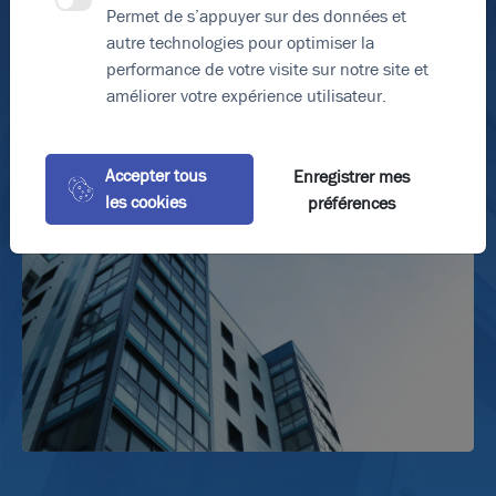
pourraient vous intéresser :
Permet de s’appuyer sur des données et
*Éléments obligatoires
autre technologies pour optimiser la
Villeurbanne
performance de votre visite sur notre site et
CALUIRE ET CUIRE 69300
Envoyer le formulaire
VAULX-EN-VELIN 69120
améliorer votre expérience utilisateur.
BRON 69500
SAINT-PRIEST 69800
Accepter tous
Enregistrer mes
les cookies
préférences