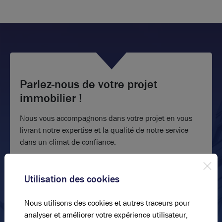
Parlez-nous de votre projet
immobilier !
Nous vous accompagnons dans votre projet en vous
livrant notre expertise et la qualité de notre service
dans un climat de confiance.
Nom*
Utilisation des cookies
Photos (7 )
Prénom*
Nous utilisons des cookies et autres traceurs pour
analyser et améliorer votre expérience utilisateur,