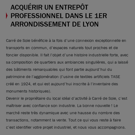
ACQUÉRIR UN ENTREPÔT
PROFESSIONNEL DANS LE 1ER
ARRONDISSEMENT DE LYON
Carré de Soie bénéficie à la fois d’une connexion exceptionnelle en
transports en commun, d’espaces naturels tout proches et de
foncier disponible. Il fait l’objet d’une histoire industrielle forte, avec
sa composition de quartiers aux ambiances singulières, qui a laissé
des bâtiments remarquables qui font partie aujourd’hui du
patrimoine de l’agglomération (l’usine de textiles artificiels TASE
créé en 1924, et qui est aujourd’hui inscrite à l’inventaire des
Photos (5 )
monuments historiques).
Devenir le propriétaire du local idéal d’activité à Carré de Soie, c’est
A vendre - Entrepôt indépendant de 450 m² -
maîtriser avec confiance son industrie. La bonne nouvelle ! Le
Villeurbanne
marché reste très dynamique avec une hausse du nombre des
transactions, notamment la vente. Tout ce qui vous reste à faire
450 m²
non divisibles
c’est identifier votre projet industriel, et nous vous accompagnons.
780 000
€ HDE