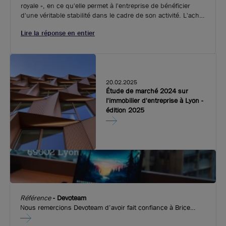
royale », en ce qu'elle permet à l'entreprise de bénéficier
d'une véritable stabilité dans le cadre de son activité. L'achat
lui permet en effet de se constituer un patrimoine durable, et
Lire la réponse en entier
d'éliminer les frais de location qui peuvent de surcroît varier.
20.02.2025
Étude de marché 2024 sur
l'immobilier d'entreprise à Lyon -
édition 2025
Référence
-
Devoteam
Nous remercions Devoteam d’avoir fait confiance à Brice
Robert Arthur Loyd pour l’implantation de leurs nouveaux