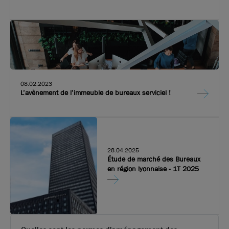
bureaux dans l’immeuble emblématique de Convergence.
Fort de 20 ans d’expérience, Devoteam améliore les
performances des entreprises en accompagnant l’adoption
des usages digitaux et en construisant des infrastructures à
la pointe de la technologie. Devoteam a ouvert ses portes sur
les quais de Perrache.
08.02.2023
L’avènement de l’immeuble de bureaux serviciel !
28.04.2025
Étude de marché des Bureaux
en région lyonnaise - 1T 2025