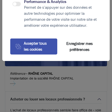
Performance & Analytics
21.11.2022
Permet de s’appuyer sur des données et
Recherche de bureaux : les questions incontournables
autre technologies pour optimiser la
performance de votre visite sur notre site et
améliorer votre expérience utilisateur.
Accepter tous
Enregistrer mes
les cookies
préférences
Référence
-
RHÔNE CAPITAL
Implantation de la société RHÔNE CAPITAL
Acheter ou louer ses locaux professionnels ?
L'achat de locaux professionnels semble faire office de « voie