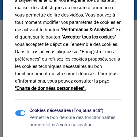
analyser et améliorer votre expérience utilisateur,
réaliser des statistiques de mesure d’audience et
vous permettre de lire des vidéos. Vous pouvez à
tout moment modifier vos paramètres de cookies en
désactivant le bouton
"Performance & Analytics"
. En
Les contenus pertinents pour votre
projet
cliquant sur le bouton
"Accepter tous les cookies"
immobilier
vous acceptez le dépôt de l’ensemble des cookies.
Dans le cas où vous cliquez sur "Enregistrer mes
Tout connaître sur le marché de
préférences" ou refusez les cookies proposés, seuls
l’immobilier d’entreprise
les cookies techniques nécessaires au bon
fonctionnement du site seront déposés. Pour plus
d’informations, vous pouvez consulter la page
"Charte de données personnelles".
Cookies nécessaires (Toujours actif)
Permet le bon déroulé des fonctionnalités
primordiales à votre navigation.