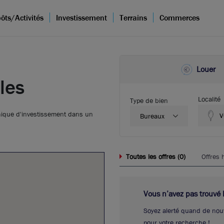
ôts/Activités
Investissement
Terrains
Commerces
Louer
les
Localité
Type de bien
unique d'investissement dans un
V
Bureaux
6
0
Toutes les offres (
)
Offres 
Vous n’avez pas trouvé l’
Soyez alerté quand de nou
pour votre recherche !