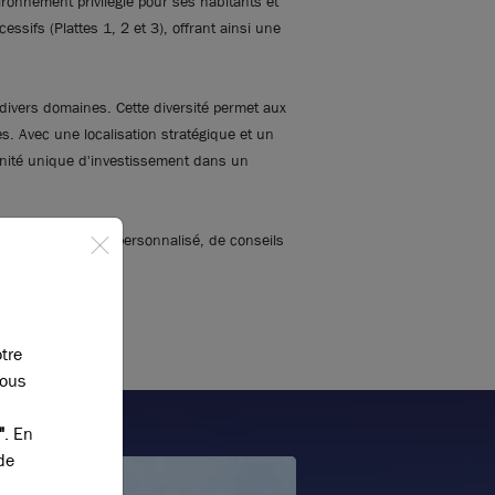
onnement privilégié pour ses habitants et
ssifs (Plattes 1, 2 et 3), offrant ainsi une
 divers domaines. Cette diversité permet aux
. Avec une localisation stratégique et un
unité unique d'investissement dans un
n accompagnement personnalisé, de conseils
otre
vous
"
. En
de