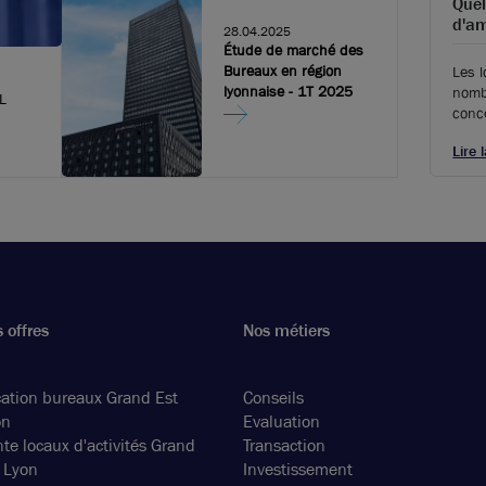
usages digitaux et en construisant des
Quel
infrastructures à la pointe de la technologie.
d'a
28.04.2025
Devoteam a ouvert ses portes sur les quais
Étude de marché des
de Perrache.
Bureaux en région
Les l
lyonnaise - 1T 2025
nomb
L
conc
terti
Lire 
et le
 offres
Nos métiers
ation bureaux Grand Est
Conseils
on
Evaluation
te locaux d'activités Grand
Transaction
 Lyon
Investissement