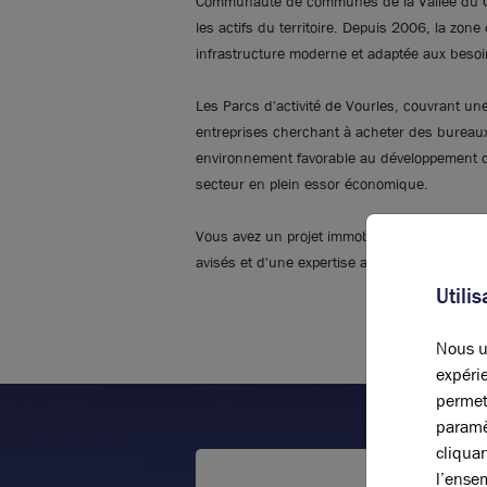
Communauté de communes de la Vallée du Gar
les actifs du territoire. Depuis 2006, la zon
infrastructure moderne et adaptée aux besoi
Les Parcs d'activité de Vourles, couvrant un
entreprises cherchant à acheter des bureaux
environnement favorable au développement de
secteur en plein essor économique.
Vous avez un projet immobilier d’
achat de b
avisés et d'une expertise approfondie du mar
Utili
Nous ut
expérie
permet
paramè
cliqua
l’ense