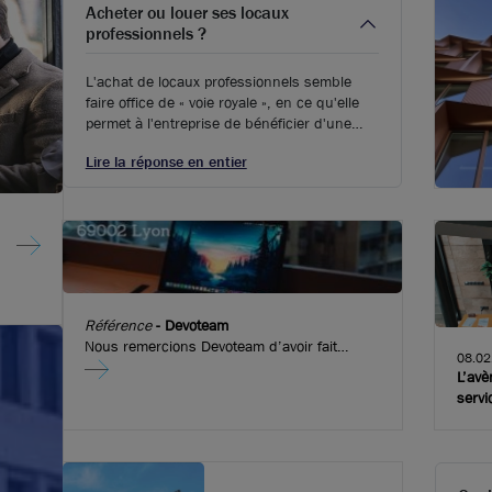
Acheter ou louer ses locaux
professionnels ?
L'achat de locaux professionnels semble
faire office de « voie royale », en ce qu'elle
permet à l'entreprise de bénéficier d'une
véritable stabilité dans le cadre de son
Lire la réponse en entier
activité. L'achat lui permet en effet de se
constituer un patrimoine durable, et
d'éliminer les frais de location qui peuvent
de surcroît varier.
Référence
-
Devoteam
Nous remercions Devoteam d’avoir fait
08.02
confiance à Brice Robert Arthur Loyd pour
L’av
l’implantation de leurs nouveaux bureaux
servic
dans l’immeuble emblématique de
Convergence. Fort de 20 ans d’expérience,
Devoteam améliore les performances des
entreprises en accompagnant l’adoption des