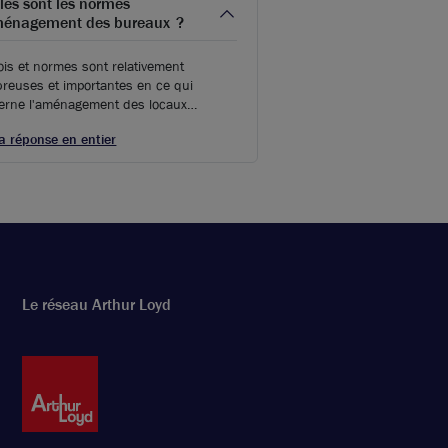
les sont les normes
ménagement des bureaux ?
ois et normes sont relativement
reuses et importantes en ce qui
erne l'aménagement des locaux
aires, car elles garantissent la sécurité
la réponse en entier
 bien être
Le réseau Arthur Loyd