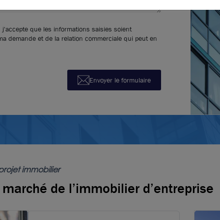
 j'accepte que les informations saisies soient
 ma demande et de la relation commerciale qui peut en
Envoyer le formulaire
projet immobilier
e marché de l’immobilier d’entreprise