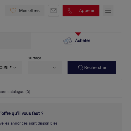
Mes offres
Appeler
Acheter
Surface
Rechercher
OURLES
9390
hors catalogue (
0
)
offre qu’il vous faut ?
velles annonces sont disponibles