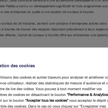
on, cette commune bénéficie d'une accessibilité développée et d'un envir
e des Plattes a connu un développement significatif en trois programmes succe
ns des entreprises en quête d’une location de bureaux à Vourles.
e surface de 34 hectares, abritent une centaine d'entreprises actives dans
 à Vourles de trouver des espaces répondant précisément à leurs exigences
s affaires, l'achat de bureaux à Vourles offre aux entreprises une opport
ureaux
à Vourles ? Confiez-le à Brice Robert Arthur Loyd et bénéficiez d'u
ché immobilier d’entreprises local.
sation des cookies
ilisons des cookies et autres traceurs pour analyser et améliorer v
nce utilisateur, réaliser des statistiques de mesure d’audience et 
tre de lire des vidéos. Vous pouvez à tout moment modifier vos
tres de cookies en désactivant le bouton
"Performance & Analytics
nt sur le bouton
"Accepter tous les cookies"
vous acceptez le dépôt 
mble des cookies. Dans le cas où vous cliquez sur "Enregistrer mes