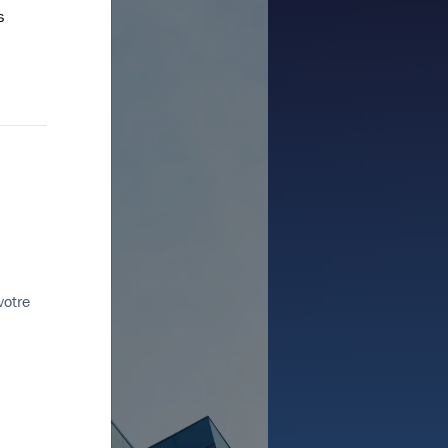
s
votre