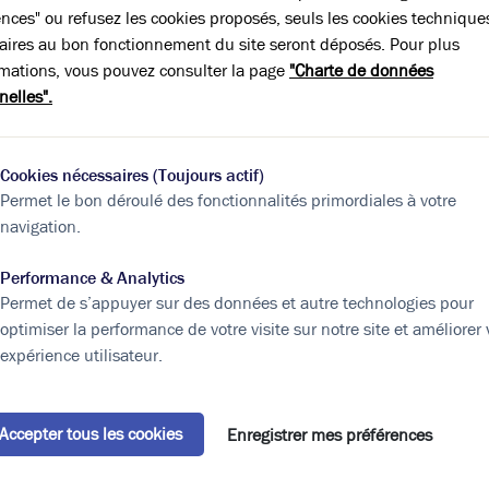
ences" ou refusez les cookies proposés, seuls les cookies technique
tre projet immobilier !
aires au bon fonctionnement du site seront déposés. Pour plus
rmations, vous pouvez consulter la page
"Charte de données
tre projet en vous livrant notre expertise et la
nelles".
n climat de confiance.
Prénom*
Cookies nécessaires (Toujours actif)
Permet le bon déroulé des fonctionnalités primordiales à votre
navigation.
N° de téléphone*
Performance & Analytics
Permet de s’appuyer sur des données et autre technologies pour
optimiser la performance de votre visite sur notre site et améliorer 
expérience utilisateur.
Accepter tous les cookies
Enregistrer mes préférences