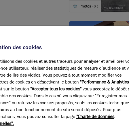
Photos (6 )
sation des cookies
ilisons des cookies et autres traceurs pour analyser et améliorer v
nce utilisateur, réaliser des statistiques de mesure d’audience et 
 D'ACTIVITÉS À MIONS
tre de lire des vidéos. Vous pouvez à tout moment modifier vos
Photos (5 )
tres de cookies en désactivant le bouton
"Performance & Analytics
nt sur le bouton
"Accepter tous les cookies"
vous acceptez le dépôt 
, Mions offre un cadre idéal pour la location de locaux d'activités. A seul
mble des cookies. Dans le cas où vous cliquez sur "Enregistrer mes
s de l'Est lyonnais. Elle englobe sur son territoire une partie de la ZI L
ences" ou refusez les cookies proposés, seuls les cookies technique
upant près de 900 entreprises et générant 21 000 emplois. Louer un local d
aires au bon fonctionnement du site seront déposés. Pour plus
d’un tissu économique solide.
rmations, vous pouvez consulter la page
"Charte de données
nelles".
te zone sont diversifiées. La construction automobile constitue le pilier de