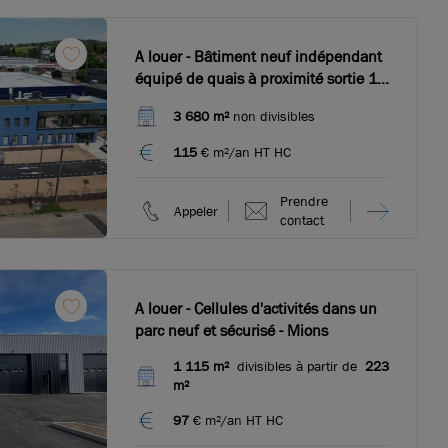
A louer - Bâtiment neuf indépendant
équipé de quais à proximité sortie 12
Rocade Est - Mions
3 680 m²
non divisibles
115
€ m²/an HT HC
Prendre
Appeler
contact
A louer - Cellules d'activités dans un
parc neuf et sécurisé - Mions
1 115 m²
divisibles à partir de
223
m²
97
€ m²/an HT HC