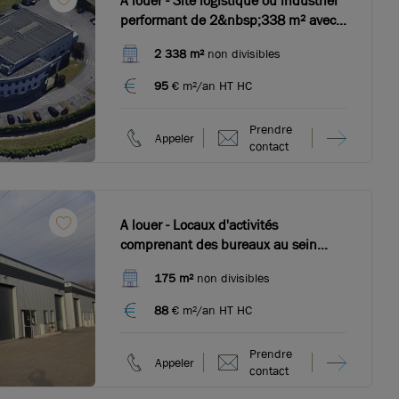
A louer - Site logistique ou industriel
performant de 2&nbsp;338 m² avec
bureaux équipés et accès immédiats
2 338 m²
non divisibles
aux grands axes - Mions
95
€ m²/an HT HC
Prendre
Appeler
contact
A louer - Locaux d'activités
comprenant des bureaux au sein
d'un parc en très bon état et sécurisé
175 m²
non divisibles
- Toussieu
88
€ m²/an HT HC
Prendre
Appeler
contact