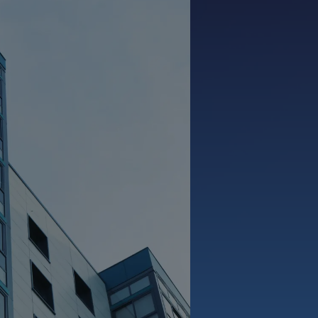
31 727 m²
divisibles à partir de
14
247 m²
60
€ m²/an HT HC
Prendre
Appeler
contact
oyer alerté par mail des
Activer l'alerte
respondantes à votre
offre qu’il vous faut ?
velles annonces sont disponibles