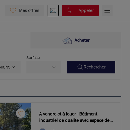
Mes offres
Appeler
Acheter
Surface
Rechercher
MIONS
69780
A vendre et à louer - Bâtiment
industriel de qualité avec espace de
stockage - au coeur de la ZI de