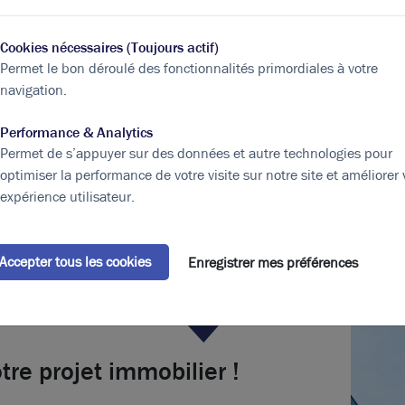
 une place prépondérante. En complément, le BTP et les services viennent enr
e locaux d’activités à louer à Mions.
Cookies nécessaires (Toujours actif)
Permet le bon déroulé des fonctionnalités primordiales à votre
est faire le choix d’un environnement dynamique et propice au développement,
Photos (5 )
navigation.
l des sociétés implantées.
Performance & Analytics
alisée dans l’immobilier d’entreprise ; actifs sur l’ensemble de la Métrop
Permet de s’appuyer sur des données et autre technologies pour
ouer
à Mions.
optimiser la performance de votre visite sur notre site et améliorer 
expérience utilisateur.
Accepter tous les cookies
Enregistrer mes préférences
Photos (6 )
tre projet immobilier !