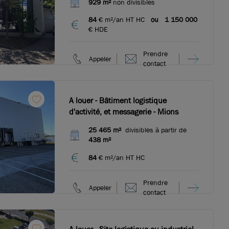
929 m²
non divisibles
Toussieu
84
€ m²/an HT HC
ou
1 150 000
€ HDE
Prendre
Appeler
contact
A louer - Bâtiment logistique
d'activité, et messagerie - Mions
25 465 m²
divisibles à partir de
438 m²
84
€ m²/an HT HC
Prendre
Appeler
contact