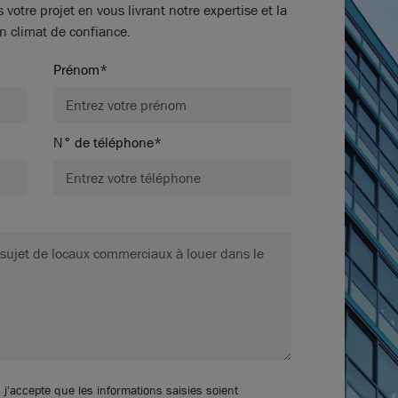
tre projet en vous livrant notre expertise et la
n climat de confiance.
Prénom*
Photos (5 )
N° de téléphone*
Ne ratez aucune offre !
S
nouvelles annonces cor
recherche.
Vous n’avez pas trouvé l’
Soyez alerté quand de nou
pour votre recherche !
 j'accepte que les informations saisies soient