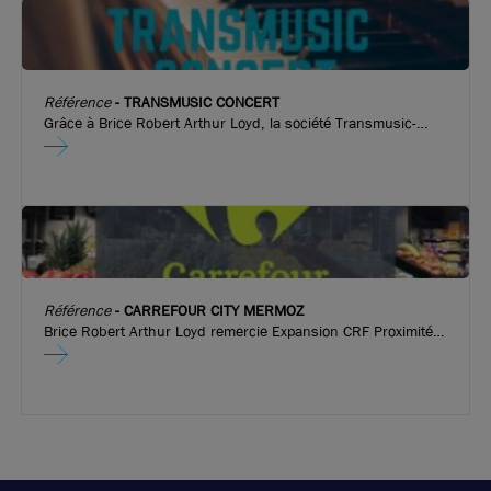
Référence
-
TRANSMUSIC CONCERT
Grâce à Brice Robert Arthur Loyd, la société Transmusic-
Concert a pu implanter son nouveau local commercial dans le
centre de Craponne !
Référence
-
CARREFOUR CITY MERMOZ
Brice Robert Arthur Loyd remercie Expansion CRF Proximité
Sud-Est de nous avoir confié la mission d’implanter un
nouveau Carrefour City dans la métropole lyonnaise ! Le
mardi 26 février se déroulait l’inauguration du local
commercial de la nouvelle enseigne. Ce fut un moment
convivial, d’échange et de partage, entre tous les acteurs qui
ont mené à bien la réalisation de ce projet et les futurs
clients du quartier. Au cours de cette soirée, le franchisé