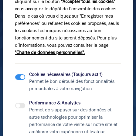
cliquant sur le bouton
"Accepter tous les cookies"
vous acceptez le dépôt de l’ensemble des cookies.
3 000 m²
divisibles à partir de
30 m²
Dans le cas où vous cliquez sur "Enregistrer mes
Nous consulter
préférences" ou refusez les cookies proposés, seuls
les cookies techniques nécessaires au bon
fonctionnement du site seront déposés. Pour plus
d’informations, vous pouvez consulter la page
"Charte de données personnelles".
En soumettant ce formulaire, j'accepte que les
informations saisies soient exploitées dans le cadre de
ma demande et de la relation commerciale qui peut en
Vous n’avez pas trouvé l’offre qu’il vous faut ?
découler.
Cookies nécessaires (Toujours actif)
Soyez alerté quand de nouvelles annonces sont
Permet le bon déroulé des fonctionnalités
*Éléments obligatoires
disponibles pour votre recherche !
primordiales à votre navigation.
Envoyer le formulaire
Créer une alerte
Performance & Analytics
Découvrir les offres hors catalogue
Permet de s’appuyer sur des données et
autre technologies pour optimiser la
Voici les secteurs à proximité directe qui
performance de votre visite sur notre site et
pourraient vous intéresser :
améliorer votre expérience utilisateur.