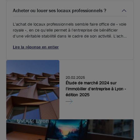
Acheter ou louer ses locaux professionnels ?
L'achat de locaux professionnels semble faire office de « voie
royale », en ce qu'elle permet à l'entreprise de bénéficier
d'une véritable stabilité dans le cadre de son activité. L'achat
lui permet en effet de se constituer un patrimoine durable, et
Lire la réponse en entier
d'éliminer les frais de location qui peuvent de surcroît varier.
20.02.2025
Étude de marché 2024 sur
l'immobilier d'entreprise à Lyon -
édition 2025