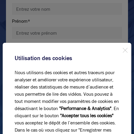
Prénom*
E-mail*
Utilisation des cookies
N° de téléphone*
Nous utilisons des cookies et autres traceurs pour
analyser et améliorer votre expérience utilisateur,
réaliser des statistiques de mesure d’audience et
Message
vous permettre de lire des vidéos. Vous pouvez à
tout moment modifier vos paramètres de cookies en
désactivant le bouton
"Performance & Analytics"
. En
Photos (6 )
cliquant sur le bouton
"Accepter tous les cookies"
vous acceptez le dépôt de l’ensemble des cookies.
A louer - LES JARDINS D'OSAKA - Bureaux climatisés
Dans le cas où vous cliquez sur "Enregistrer mes
et lumineux - Lyon 8ème