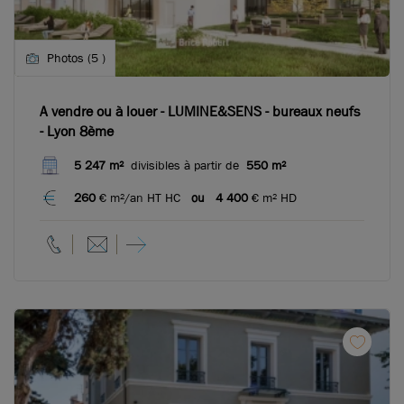
Photos (5 )
A vendre ou à louer - LUMINE&SENS - bureaux neufs
- Lyon 8ème
5 247 m²
divisibles à partir de
550 m²
260
€ m²/an HT HC
ou
4 400
€ m² HD