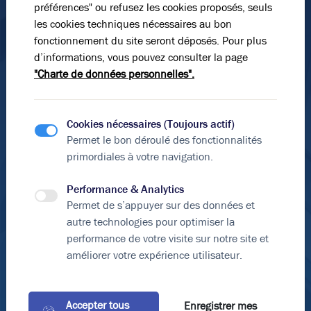
préférences" ou refusez les cookies proposés, seuls
les cookies techniques nécessaires au bon
560 m²
non divisibles
En soumettant ce formulaire, j'accepte que les
fonctionnement du site seront déposés. Pour plus
informations saisies soient exploitées dans le cadre de
150
€ m²/an HT HC
ou
2 800
€ m² HD
d’informations, vous pouvez consulter la page
ma demande et de la relation commerciale qui peut en
"Charte de données personnelles".
découler.
*Éléments obligatoires
Cookies nécessaires (Toujours actif)
Envoyer le formulaire
Permet le bon déroulé des fonctionnalités
primordiales à votre navigation.
Vous n’avez pas trouvé l’offre qu’il vous faut ?
Soyez alerté quand de nouvelles annonces sont
Performance & Analytics
disponibles pour votre recherche !
Permet de s’appuyer sur des données et
autre technologies pour optimiser la
Créer une alerte
performance de votre visite sur notre site et
Découvrir les offres hors catalogue
améliorer votre expérience utilisateur.
Voici les secteurs à proximité directe qui
pourraient vous intéresser :
Accepter tous
Enregistrer mes