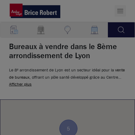
Bureaux à vendre dans le 8ème
arrondissement de Lyon
Le 8ᵉ arrondissement de Lyon est un secteur idéal pour la
vente
de bureaux
, offrant un pôle santé développé grâce au Centre
Afficher plus
Léon Bérard, aux facultés de médecines, à l'institut médico-
légal, ou encore au musée Testut Latarjet de médecine et
d'anatomie.
5