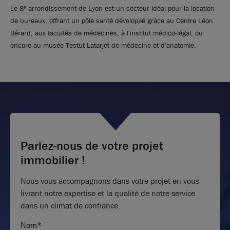
Le 8ᵉ arrondissement de Lyon est un secteur idéal pour la location
de bureaux, offrant un pôle santé développé grâce au Centre Léon
Bérard, aux facultés de médecines, à l'institut médico-légal, ou
encore au musée Testut Latarjet de médecine et d'anatomie.
Photos (11 )
Parlez-nous de votre projet
immobilier !
A louer - TRIPTYK II - Bureaux dans un immeuble
restructuré - Lyon 8ème
Nous vous accompagnons dans votre projet en vous
livrant notre expertise et la qualité de notre service
6 272 m²
divisibles à partir de
255 m²
dans un climat de confiance.
130
€ m²/an HT HC
ou
2 009
€ /m² HD HD
Nom*