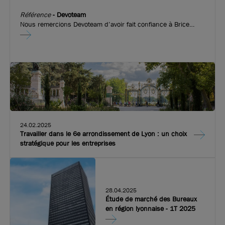
Référence
-
Devoteam
Nous remercions Devoteam d’avoir fait confiance à Brice
Robert Arthur Loyd pour l’implantation de leurs nouveaux
bureaux dans l’immeuble emblématique de Convergence.
Fort de 20 ans d’expérience, Devoteam améliore les
performances des entreprises en accompagnant l’adoption
des usages digitaux et en construisant des infrastructures à
la pointe de la technologie. Devoteam a ouvert ses portes sur
les quais de Perrache.
24.02.2025
Travailler dans le 6e arrondissement de Lyon : un choix
stratégique pour les entreprises
28.04.2025
Étude de marché des Bureaux
en région lyonnaise - 1T 2025