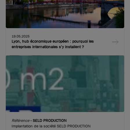
A vendre - Local d'activités de 650 m² avec partie
bureaux aménagés et climatisés - Saint-Priest
650 m²
non divisibles
19.05.2025
520 000
€ HDE
Lyon, hub économique européen : pourquoi les
entreprises internationales s’y installent ?
Ne ratez aucune offre !
Soyer alerté par
mail des nouvelles annonces
correspondantes à votre recherche.
Activer l'alerte
Référence
-
SELD PRODUCTION
Implantation de la société SELD PRODUCTION