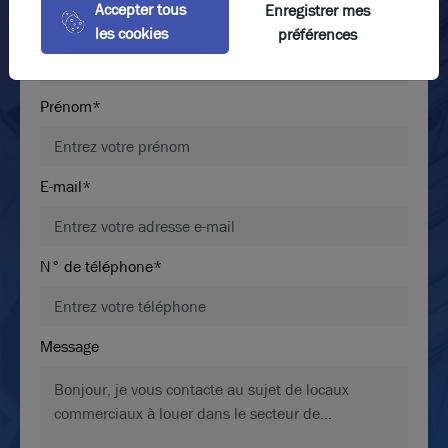
Accepter tous
Enregistrer mes
Nom*
les cookies
préférences
Prénom*
E-mail*
Photos (1 )
N° de téléphone*
Vente locaux d’activité – stockage extérieur – Grand
Lyon Est
10 000 m²
divisibles à partir de
100 m²
Message
Nous consulter