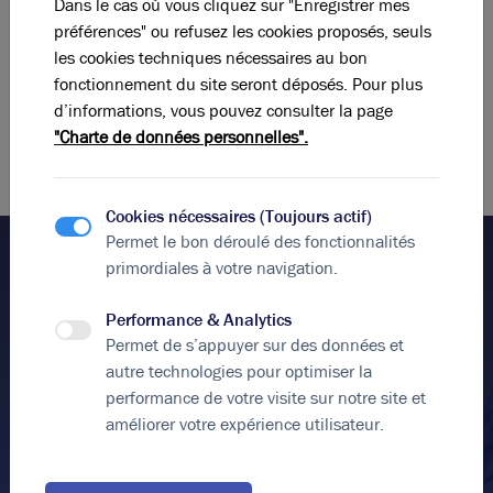
Dans le cas où vous cliquez sur "Enregistrer mes
industriels à vendre à Saint-Priest
: analyse de marché, négociation
préférences" ou refusez les cookies proposés, seuls
tarifaire, montage financier et fiscal.
les cookies techniques nécessaires au bon
Notre connaissance approfondie du tissu économique saint-priard
fonctionnement du site seront déposés. Pour plus
et notre réseau d'entreprises locales nous permettent de vous
d’informations, vous pouvez consulter la page
proposer des biens à fort potentiel, correspondant précisément à
Photos (4 )
"Charte de données personnelles".
vos objectifs d'investissement immobilier.
A vendre ou à louer - Bâtiment d'activité avec ponts
Cookies nécessaires (Toujours actif)
roulants - Saint-Priest
Permet le bon déroulé des fonctionnalités
3 801 m²
non divisibles
primordiales à votre navigation.
100
€ m²/an HT HC
ou
6 270 000
€ HDE
Performance & Analytics
Permet de s’appuyer sur des données et
Parlez-nous de votre projet
autre technologies pour optimiser la
immobilier !
performance de votre visite sur notre site et
améliorer votre expérience utilisateur.
Nous vous accompagnons dans votre projet en vous
livrant notre expertise et la qualité de notre service
dans un climat de confiance.