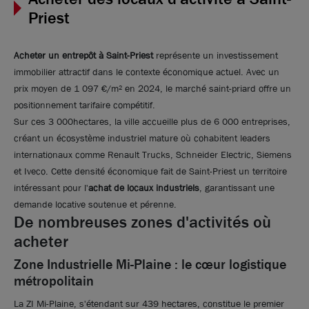
Priest
Acheter un entrepôt à Saint-Priest
représente un investissement
immobilier attractif dans le contexte économique actuel. Avec un
prix moyen de 1 097 €/m² en 2024, le marché saint-priard offre un
positionnement tarifaire compétitif.
Sur ces 3 000hectares, la ville accueille plus de 6 000 entreprises,
créant un écosystème industriel mature où cohabitent leaders
internationaux comme Renault Trucks, Schneider Electric, Siemens
et Iveco. Cette densité économique fait de Saint-Priest un territoire
Photos (6 )
intéressant pour l'
achat de locaux industriels
, garantissant une
demande locative soutenue et pérenne.
De nombreuses zones d'activités où
A vendre ou à louer - Local d'activités mixte au sein
acheter
d'un parc d'activités stratégique - Saint-Priest
Zone Industrielle Mi-Plaine : le cœur logistique
500 m²
non divisibles
métropolitain
100
€ m²/an HT HC
ou
790 000
€ HDE
La ZI Mi-Plaine, s'étendant sur 439 hectares, constitue le premier