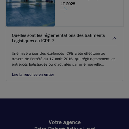
1T 2025
Quelles sont les réglementations des bâtiments
Logistiques ou ICPE ?
Une mise à jour des exigences ICPE a été effectuée au
travers de l’arrêté du 17 août 2016, qui régit notamment les
entrepôts logistiques ou d'activités par une nouvelle
réglementation. Aux régimes antérieurs de la déclaration et
Lire la réponse en entier
de l’autorisation s’ajoute désormais l’enregistrement, vers
lequel certaines structures auparavant autorisées devront se
diriger.
Votre agence