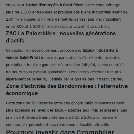
choix pour
l'achat d'entrepôts à Saint-Priest
. Cette zone héberge
plus de 1 300 entreprises et propose des biens industriels allant de
200 m² à plusieurs milliers de mètres carrés. Les prix y oscillent
entre 800 et 1 200 €/m² selon la surface et l'état du bien.
ZAC La Palombière : nouvelles générations
d'actifs
Ce secteur en développement propose des
locaux industriels à
vendre Saint-Priest
dans des parcs d'activités récents, avec des
prestations haut de gamme : sécurisation 24h/24, accès contrôlé,
hauteurs sous plafond optimisées. Les biens y affichent des prix
légèrement supérieurs, justifiés par la qualité des infrastructures.
Zone d'activités des Bandonnières : l'alternative
économique
Cette zone de 20 hectares offre des opportunités d'investissement
Photos (8 )
plus accessibles, avec des locaux adaptés aux PME et artisans. Les
prix y sont généralement inférieurs de 15 à 20% à la moyenne
communale, permettant des rendements locatifs attractifs.
A vendre - Local d'activités indépendant de 1500 m²
Pourquoi investir dans l'immobilier
sur un terrain de 5167 m² - Saint-Priest