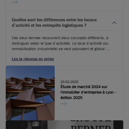
Vous n’avez pas trouvé l’offre qu’il vous faut ?
Quelles sont les différences entre les locaux
Soyez alerté quand de nouvelles annonces sont
d’activité et les entrepôts logistiques ?
disponibles pour votre recherche !
Ces deux termes recouvrent deux concepts différents, à
Créer une alerte
distinguer selon le type d’activités. Le local d’activité (ou
immobilisation industrielle) se veut polyvalent et global :
Découvrir les offres hors catalogue
l’ensemble des fonctions d’une entreprise (en général TPE
Lire la réponse en entier
ou PME) s’y déroule, de la partie production jusqu’à la
Voici les secteurs à proximité directe qui
transformation, travaux divers et stock de biens, mais aussi
pourraient vous intéresser :
la partie administrative (au moins un quart de la surface
occupée). Généralement situés en zone périurbaine et d’une
Villeurbanne
surface variable selon les besoins.
20.02.2025
DECINES-CHARPIEU 69150
Étude de marché 2024 sur
VAULX-EN-VELIN 69120
l'immobilier d'entreprise à Lyon -
édition 2025
BRON 69500
CHASSIEU 69680
VENISSIEUX 69200